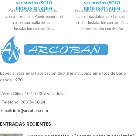
ver precios (SOLO
ver precios (SOLO
PROFESIONALES)
PROFESIONALES)
Portarrollos doble fabricado en
Escobillero de Pared fabricado en
acero inoxidable. Puede ponerse el
acero inoxidable con el vaso de
rollo y una toalla de bidet.
cristal. Instalación con tornillos.
Instalación con tornillos.
Embellecedor con diseño
Embellecedor con diseño
cuadrado. Se suministra en caja
cuadrado. Se suministra en caja
expositora. Soporte a la pared : 5cm
expositora. Medida embellecedor:
x 5cm Alto total: 37,2cm. Ancho
5cm x 5cm Largo: 28,5cm
vaso: 11,5cm
Reproductor
Reproductor
de
de
vídeo
vídeo
Especialistas en la Fabricación de grifería y Complementos de Baño
desde 1970.
00:00
01:35
00:00
01:35
Av de Gijón, 102, 47009 Valladolid
Teléfono: 983 34 00 24
Email:
info@arcoban.com
ENTRADAS RECIENTES