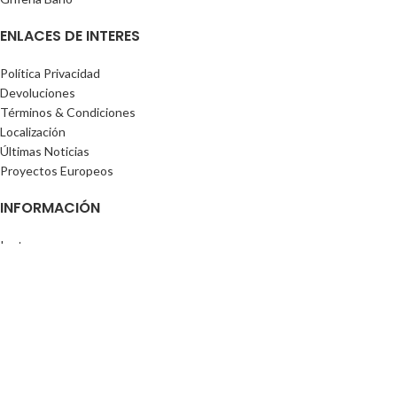
ENLACES DE INTERES
Política Privacidad
Devoluciones
Términos & Condiciones
Localización
Últimas Noticias
Proyectos Europeos
INFORMACIÓN
Instagram
Contáctanos
Ir a Inicio
ARCOBAN
2025 Todos los derechos reservados.
Aviso Legal.
Política de privacidad.
Política sobre el uso de cookies.
Precios IVA no incluido