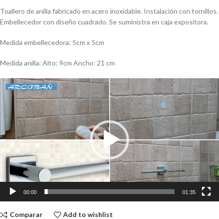
Toallero de anilla fabricado en acero inoxidable. Instalación con tornillos.
Embellecedor con diseño cuadrado. Se suministra en caja expositora.
Medida embellecedora: 5cm x 5cm
Medida anilla: Alto: 9cm Ancho: 21 cm
Reproductor
de
vídeo
00:00
01:35
Comparar
Add to wishlist