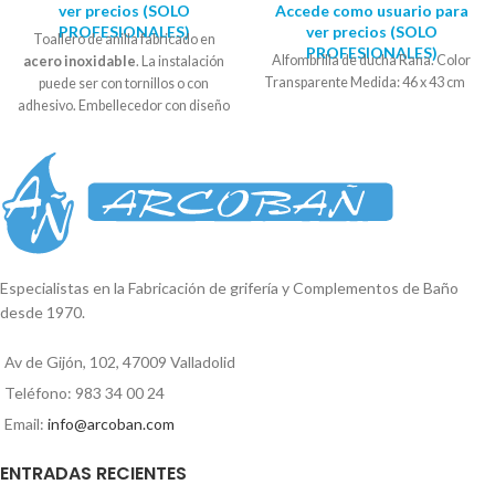
ver precios (SOLO
Accede como usuario para
PROFESIONALES)
ver precios (SOLO
Toallero de anilla fabricado en
PROFESIONALES)
Alfombrilla de ducha Rana. Color
acero inoxidable
. La instalación
Transparente Medida: 46 x 43 cm
puede ser con tornillos o con
adhesivo. Embellecedor con diseño
circular. Se suministra en
caja
expositora
. Diámetro soporte : 5,5
- 6 cm Alto: 12cm Ancho: 20 cm
Especialistas en la Fabricación de grifería y Complementos de Baño
desde 1970.
Av de Gijón, 102, 47009 Valladolid
Teléfono: 983 34 00 24
Email:
info@arcoban.com
ENTRADAS RECIENTES