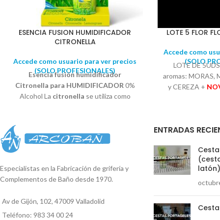
ESENCIA FUSION HUMIDIFICADOR
LOTE 5 FLOR F
CITRONELLA
Accede como usua
Accede como usuario para ver precios
(SOLO PR
LOTE DE 5UDS 
(SOLO PROFESIONALES)
Esencia fusión humidificador
aromas: MORAS,
Citronella para HUMIDIFICADOR
0%
y CEREZA +
NO
Alcohol La
citronella
se utiliza como
Alcohol Con e
repelente de insectos voladores como
Instrucciones
moscas, mosquitos y avispas. El olor de
introducir la flor
ENTRADAS RECIE
la
citronela
funciona enmascarando
absorbe el per
otros olores que son atractivos para los
ambientando dura
Cestas
insectos y de esta forma el insecto no se
h
(cesta
acerca.
Las Esencias se diluyen en agua
latón
Especialistas en la Fabricación de grifería y
sin dejar residuo, alargando la vida del
Complementos de Baño desde 1970.
octubr
difusor.
Aroma más puro e intenso. Se
recomienda un máximo de 2 ml de
Av de Gijón, 102, 47009 Valladolid
esencia por depósito de 120 ml de agua.
Cesta
Teléfono: 983 34 00 24