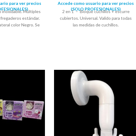
rio para ver precios
Accede como usuario para ver precios
OFESIONALES)
(SOLO PROFESIONALES)
 inoxidable. Múltiples
2 en 1 – Bloque cuchillos + escurre
 fregaderos estándar.
cubiertos. Universal. Valido para todas
ateral color Negro. Se
las medidas de cuchillos.
ter expositor. Medidas:
Organizador/escurridor de cubiertos
cm Alto: 35 cm
cocina . Fabricado en ABS. Color Blanco
Medidas: Alto: 23cm Ancho: 22cm
Fondo: 14cm