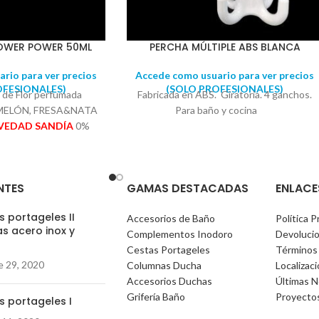
LOWER POWER 50ML
PERCHA MÚLTIPLE ABS BLANCA
rio para ver precios
Accede como usuario para ver precios
OFESIONALES)
(SOLO PROFESIONALES)
de Flor perfumada
Fabricada en ABS. Giratoria. 4 ganchos.
 MELÓN, FRESA&NATA
Para baño y cocina
VEDAD SANDÍA
0%
xtractos naturales
: Quitar el tapón,
 en el frasco. La flor
NTES
GAMAS DESTACADAS
ENLACE
fume en su interior
nte más de 30 días su
 portageles II
Accesorios de Baño
Política P
ogar
s acero inox y
Complementos Inodoro
Devoluci
)
Cestas Portageles
Términos
e 29, 2020
Columnas Ducha
Localizac
Accesorios Duchas
Últimas N
Grifería Baño
Proyecto
s portageles I