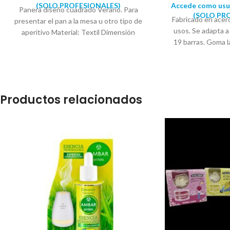
(SOLO PROFESIONALES)
Accede como usua
Panera diseño cuadrado Verano. Para
(SOLO PR
Fabricado en acero
presentar el pan a la mesa u otro tipo de
usos. Se adapta a
aperitivo Material: Textil Dimensión
19 barras. Goma l
cesta grande: Largo: 28cm Ancho:
suministra en blis
18cm Alto: 14cm Dimensión cesta
Ancho: 48 
grande: Largo: 25cm Ancho: 15cm
Alto: 12cm Dimensión cesta grande:
Largo: 22cm Ancho: 12cm Alto: 10cm
Productos relacionados