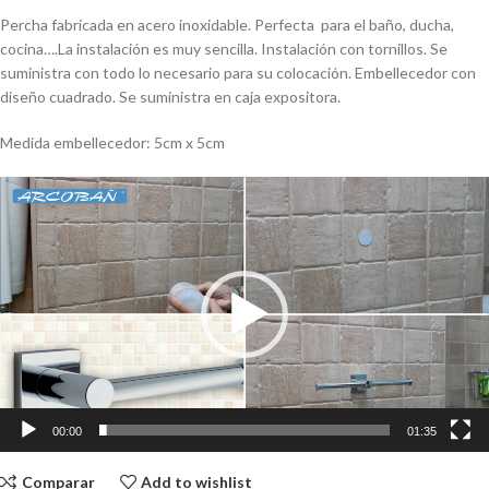
Percha fabricada en acero inoxidable. Perfecta para el baño, ducha,
cocina….La instalación es muy sencilla. Instalación con tornillos. Se
suministra con todo lo necesario para su colocación. Embellecedor con
diseño cuadrado. Se suministra en caja expositora.
Medida embellecedor: 5cm x 5cm
Reproductor
de
vídeo
00:00
01:35
Comparar
Add to wishlist