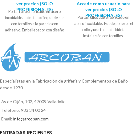
ver precios (SOLO
Accede como usuario para
PROFESIONALES)
ver precios (SOLO
Portarrollos fabricado en acero
PROFESIONALES)
Portarrollos doble fabricado en
inoxidable. La instalación puede ser
acero inoxidable. Puede ponerse el
con tornillos a la pared o con
rollo y una toalla de bidet.
adhesivo. Embellecedor con diseño
Instalación con tornillos.
circular. Se suministra en caja
Embellecedor con diseño
expositora. Diámetro soporte: 5,5
cuadrado. Se suministra en caja
cm - 6cm
expositora. Medida embellecedor:
5cm x 5cm Largo: 28,5cm
Reproductor
de
vídeo
Especialistas en la Fabricación de grifería y Complementos de Baño
desde 1970.
00:00
01:35
Av de Gijón, 102, 47009 Valladolid
Teléfono: 983 34 00 24
Email:
info@arcoban.com
ENTRADAS RECIENTES