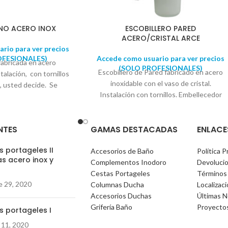
NO ACERO INOX
ESCOBILLERO PARED
ACERO/CRISTAL ARCE
rio para ver precios
OFESIONALES)
Accede como usuario para ver precios
fabricada en acero
(SOLO PROFESIONALES)
Escobillero de Pared fabricado en acero
stalación, con tornillos
inoxidable con el vaso de cristal.
, usted decide. Se
Instalación con tornillos. Embellecedor
o lo necesario para su
con diseño cuadrado. Se suministra en
ellecedor con diseño
caja expositora. Soporte a la pared : 5cm
suministra en caja
NTES
GAMAS DESTACADAS
ENLACE
x 5cm Alto total: 37,2cm. Ancho vaso:
tro soporte 5,5cm-6cm
11,5cm
 portageles II
Reproductor
Accesorios de Baño
Política P
s acero inox y
de
Complementos Inodoro
Devoluci
)
vídeo
Cestas Portageles
Términos
e 29, 2020
Columnas Ducha
Localizac
Accesorios Duchas
Últimas N
Grifería Baño
Proyecto
s portageles I
00:00
01:35
 11, 2020