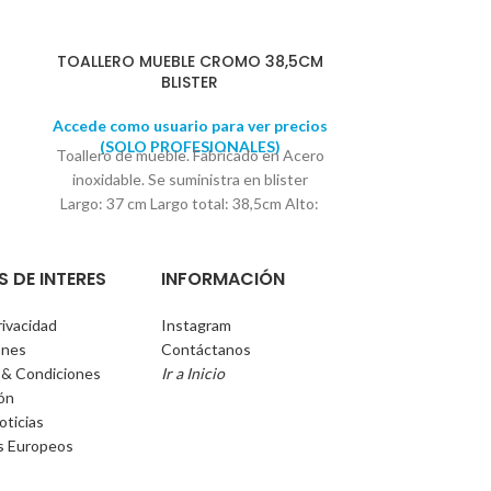
TOALLERO MUEBLE CROMO 38,5CM
ESPEJO
BLISTER
Accede como u
Accede como usuario para ver precios
(SOLO 
Espejo redond
(SOLO PROFESIONALES)
Toallero de mueble. Fabricado en Acero
8" Regulable en
inoxidable. Se suministra en blister
suministra en ca
Largo: 37 cm Largo total: 38,5cm Alto:
Diámetro: 20 c
6,5 cm Fondo: 6cm
S DE INTERES
INFORMACIÓN
rivacidad
Instagram
ones
Contáctanos
 & Condiciones
Ir a Inicio
ión
oticias
s Europeos