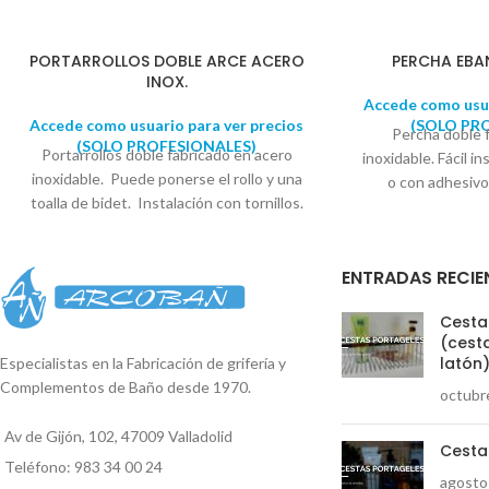
PORTARROLLOS DOBLE ARCE ACERO
PERCHA EBA
INOX.
Accede como usua
Accede como usuario para ver precios
(SOLO PR
Percha doble 
(SOLO PROFESIONALES)
Portarrollos doble fabricado en acero
inoxidable. Fácil in
inoxidable. Puede ponerse el rollo y una
o con adhesivo
toalla de bidet. Instalación con tornillos.
suministra con tod
Embellecedor con diseño cuadrado. Se
colocación. Emb
suministra en caja expositora. Medida
circular. Se 
ENTRADAS RECIE
embellecedor: 5cm x 5cm Largo: 28,5cm
expositora. Diáme
Reproductor
Cestas
de
(cesta
vídeo
latón
Especialistas en la Fabricación de grifería y
Complementos de Baño desde 1970.
octubr
00:00
01:35
Av de Gijón, 102, 47009 Valladolid
Cesta
Teléfono: 983 34 00 24
agosto