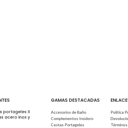
NTES
GAMAS DESTACADAS
ENLACE
 portageles II
Accesorios de Baño
Política P
s acero inox y
Complementos Inodoro
Devoluci
)
Cestas Portageles
Términos