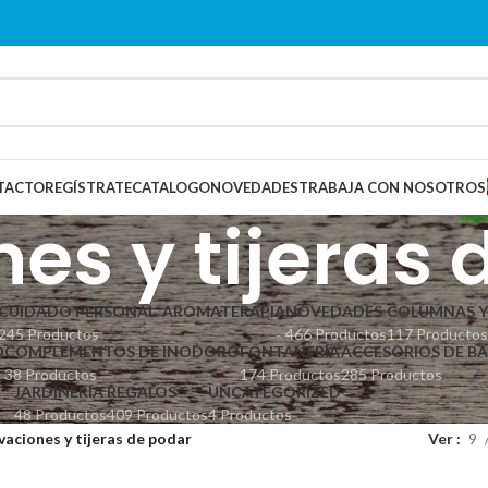
TACTO
REGÍSTRATE
CATALOGO
NOVEDADES
TRABAJA CON NOSOTROS
es y tijeras
CUIDADO PERSONAL. AROMATERAPIA
NOVEDADES
COLUMNAS Y
245 Productos
466 Productos
117 Productos
D
COMPLEMENTOS DE INODORO
FONTANERÍA
ACCESORIOS DE B
38 Productos
174 Productos
285 Productos
JARDINERÍA
REGALOS
UNCATEGORIZED
48 Productos
409 Productos
4 Productos
vaciones y tijeras de podar
Ver
9