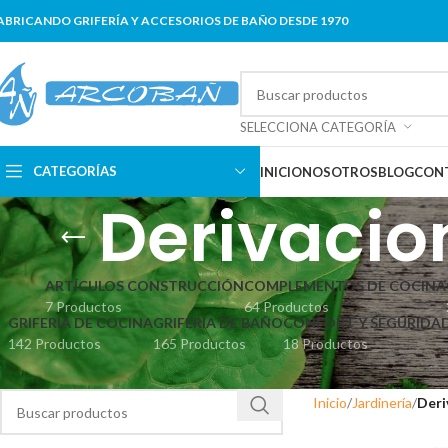
ABRICANDO GRIFERÍA Y ACCESORIOS DE BAÑO DESDE 1970
SELECCIONA CATEGORÍA
CATEGORÍAS
INICIO
NOSOTROS
BLOG
CON
Derivacion
ARTÍCULOS CONSTRUCCIÓN
COMPLEMENTOS DE COCINA
7 Productos
64 Productos
GRIFERÍA DE COCINA
GRIFERÍA DE BAÑO
CONFORT Y SEGURIDA
142 Productos
165 Productos
18 Productos
Inicio
Jardinería
Deri