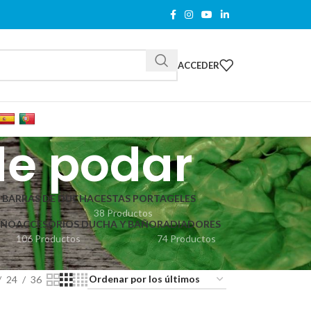
ACCEDER
 de podar
 BARRAS DE DUCHA
CESTAS PORTAGELES
38 Productos
AÑO
ACCESORIOS DUCHA Y BAÑO
RADIADORES
106 Productos
74 Productos
24
36