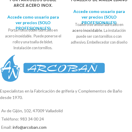
ARCE ACERO INOX.
Accede como usuario para
Accede como usuario para
ver precios (SOLO
ver precios (SOLO
PROFESIONALES)
Toallero de anilla fabricado en
PROFESIONALES)
Portarrollos doble fabricado en
acero inoxidable
. La instalación
acero inoxidable. Puede ponerse el
puede ser con tornillos o con
rollo y una toalla de bidet.
adhesivo. Embellecedor con diseño
Instalación con tornillos.
circular. Se suministra en
caja
Embellecedor con diseño
expositora
. Diámetro soporte : 5,5
cuadrado. Se suministra en caja
- 6 cm Alto: 12cm Ancho: 20 cm
expositora. Medida embellecedor:
5cm x 5cm Largo: 28,5cm
Reproductor
de
vídeo
Especialistas en la Fabricación de grifería y Complementos de Baño
desde 1970.
00:00
01:35
Av de Gijón, 102, 47009 Valladolid
Teléfono: 983 34 00 24
Email:
info@arcoban.com