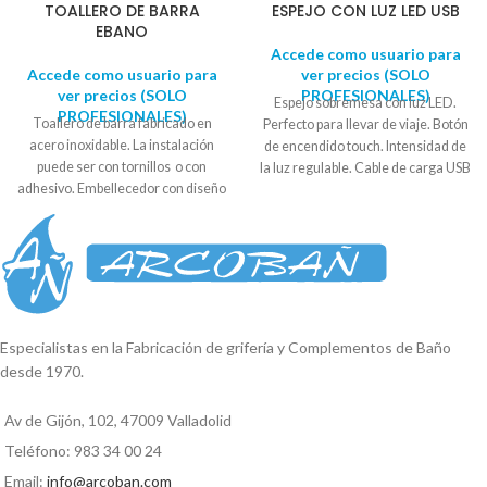
TOALLERO DE BARRA
ESPEJO CON LUZ LED USB
EBANO
Accede como usuario para
Accede como usuario para
ver precios (SOLO
ver precios (SOLO
PROFESIONALES)
Espejo sobremesa con luz LED.
PROFESIONALES)
Toallero de barra fabricado en
Perfecto para llevar de viaje. Botón
acero inoxidable. La instalación
de encendido touch. Intensidad de
puede ser con tornillos o con
la luz regulable. Cable de carga USB
adhesivo. Embellecedor con diseño
incluido (olvídate de las pilas).
circular. Se suministra en caja
Diseño tablet extraplano. Color
expositora. Medida embellecedor:
rosa. Se suministra en caja.
6 cm aprox. Largo: 50cm aprox.
Medidas: *19 cm ancho * 25 cm
Medida de centro a centro: 45cm
alto. * 2,4 cm grosor.
aprox.
Especialistas en la Fabricación de grifería y Complementos de Baño
desde 1970.
Av de Gijón, 102, 47009 Valladolid
Teléfono: 983 34 00 24
Email:
info@arcoban.com