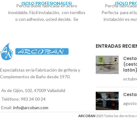
(SOLO PROFESIONALES)
(SOLO PR
Percha doble fabricada en acero
Percha fabricada
inoxidable. Fácil instalación, con tornillos
Perfecta para el ba
o con adhesivo, usted decide. Se
instalación es muy
suministra con todo lo necesario para su
con tornillos. Se 
colocación. Embellecedor con diseño
necesario pa
circular. Se suministra en caja
Embellecedor con
ENTRADAS RECIE
expositora. Diámetro soporte 5,5cm-6cm
suministra en ca
embellece
Cestas
(cesta
latón
Especialistas en la Fabricación de grifería y
Complementos de Baño desde 1970.
octubr
Av de Gijón, 102, 47009 Valladolid
Cesta
00:00
Teléfono: 983 34 00 24
agosto
Email:
info@arcoban.com
ARCOBAN
2025 Todos los derechos 