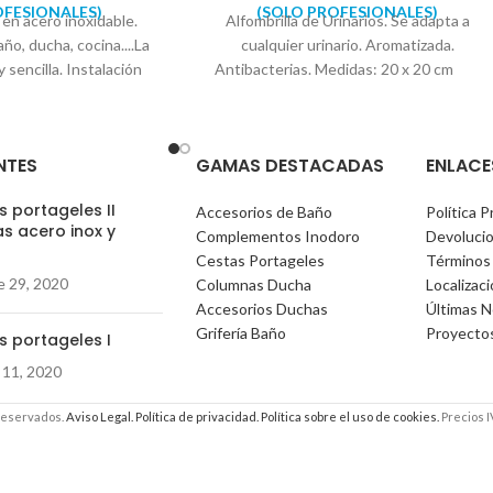
OFESIONALES)
(SOLO PROFESIONALES)
 en acero inoxidable.
Alfombrilla de Urinarios. Se adapta a
ño, ducha, cocina....La
cualquier urinario. Aromatizada.
 sencilla. Instalación
Antibacterias. Medidas: 20 x 20 cm
suministra con todo lo
ra su colocación.
 diseño cuadrado. Se
NTES
GAMAS DESTACADAS
ENLACE
ja expositora. Medida
dor: 5cm x 5cm
 portageles II
Accesorios de Baño
Política P
Reproductor
s acero inox y
Complementos Inodoro
Devoluci
de
)
Cestas Portageles
Términos
vídeo
e 29, 2020
Columnas Ducha
Localizac
Accesorios Duchas
Últimas N
Grifería Baño
Proyecto
s portageles I
01:35
 11, 2020
reservados.
Aviso Legal.
Política de privacidad.
Política sobre el uso de cookies.
Precios I