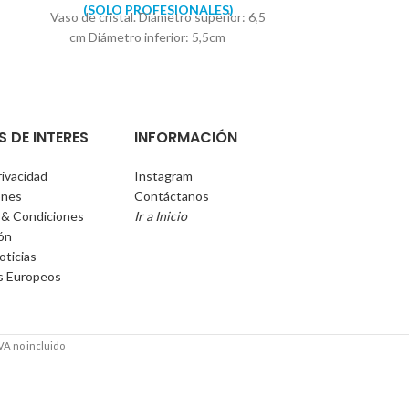
(SOLO PROFESIONALES)
Accede como u
Vaso de cristal. Diámetro superior: 6,5
(SOLO 
Fabricado en
cm Diámetro inferior: 5,5cm
acero satinad
Dosificador de
baño. Capacid
Diámetro ba
S DE INTERES
INFORMACIÓN
dosif
rivacidad
Instagram
ones
Contáctanos
 & Condiciones
Ir a Inicio
ión
oticias
s Europeos
VA no incluido