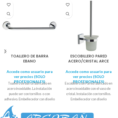
TOALLERO DE BARRA
ESCOBILLERO PARED
EBANO
ACERO/CRISTAL ARCE
Accede como usuario para
Accede como usuario para
ver precios (SOLO
ver precios (SOLO
PROFESIONALES)
PROFESIONALES)
Toallero de barra fabricado en
Escobillero de Pared fabricado en
acero inoxidable. La instalación
acero inoxidable con el vaso de
puede ser con tornillos o con
cristal. Instalación con tornillos.
adhesivo. Embellecedor con diseño
Embellecedor con diseño
circular. Se suministra en caja
cuadrado. Se suministra en caja
expositora. Medida embellecedor:
expositora. Soporte a la pared : 5cm
6 cm aprox. Largo: 50cm aprox.
x 5cm Alto total: 37,2cm. Ancho