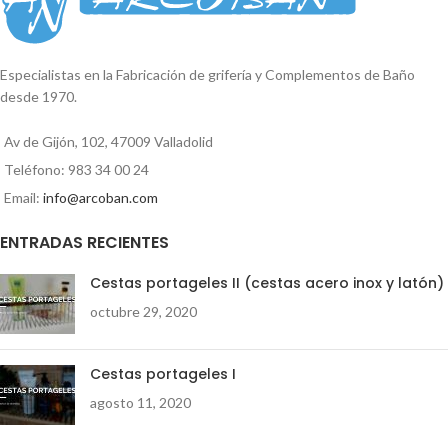
Medida de centro a centro: 45cm
vaso: 11,5cm
Reproductor
aprox.
de
vídeo
Especialistas en la Fabricación de grifería y Complementos de Baño
desde 1970.
00:00
01:35
Av de Gijón, 102, 47009 Valladolid
Teléfono: 983 34 00 24
Email:
info@arcoban.com
ENTRADAS RECIENTES
Cestas portageles II (cestas acero inox y latón)
octubre 29, 2020
Cestas portageles I
agosto 11, 2020