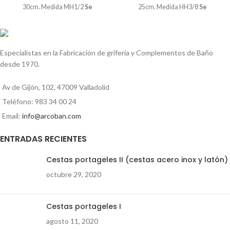
30cm. Medida MH1/2
Se
25cm. Medida HH3/8
Se
suministra en bolsas de 10
suministra en bolsas de 10
UNIDADES
UNIDADES
Especialistas en la Fabricación de grifería y Complementos de Baño
desde 1970.
Av de Gijón, 102, 47009 Valladolid
Teléfono: 983 34 00 24
Email:
info@arcoban.com
ENTRADAS RECIENTES
Cestas portageles II (cestas acero inox y latón)
octubre 29, 2020
Cestas portageles I
agosto 11, 2020