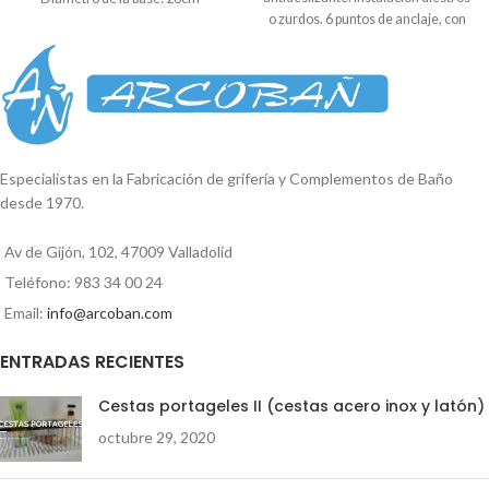
o zurdos. 6 puntos de anclaje, con
posibilidad de adaptarse a taladros
ya existentes. Embellecedor
roscado para ocultar los tornillos.
Se suministra en blister. Diámetro
del tubo: 25mm. Largo total: 46 cm
Alto: 17 cm Medida de centro a
centro: 40 cm Medida
Especialistas en la Fabricación de grifería y Complementos de Baño
embellecedores: 6 cm
desde 1970.
Av de Gijón, 102, 47009 Valladolid
Teléfono: 983 34 00 24
Email:
info@arcoban.com
ENTRADAS RECIENTES
Cestas portageles II (cestas acero inox y latón)
octubre 29, 2020