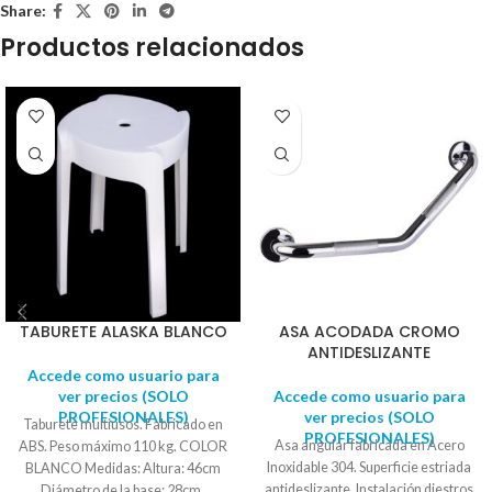
Share:
Productos relacionados
TABURETE ALASKA BLANCO
ASA ACODADA CROMO
ANTIDESLIZANTE
Accede como usuario para
ver precios (SOLO
Accede como usuario para
PROFESIONALES)
ver precios (SOLO
Taburete multiusos. Fabricado en
PROFESIONALES)
Asa angular fabricada en Acero
ABS. Peso máximo 110 kg. COLOR
Inoxidable 304. Superficie estriada
BLANCO Medidas: Altura: 46cm
antideslizante. Instalación diestros
Diámetro de la base: 28cm