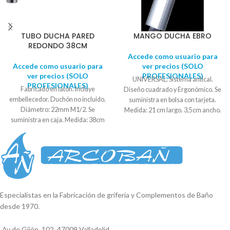
TUBO DUCHA PARED
MANGO DUCHA EBRO
REDONDO 38CM
Accede como usuario para
Accede como usuario para
ver precios (SOLO
ver precios (SOLO
PROFESIONALES)
UNIVERSAL. Sistema antical.
PROFESIONALES)
Fabricado en latón. Incluye
Diseño cuadrado y Ergonómico. Se
embellecedor. Duchón no incluido.
suministra en bolsa con tarjeta.
Diámetro: 22mm M1/2. Se
Medida: 21 cm largo. 3,5cm ancho.
suministra en caja. Medida: 38cm
2,3cm fondo.
largo total
Especialistas en la Fabricación de grifería y Complementos de Baño
desde 1970.
Av de Gijón, 102, 47009 Valladolid