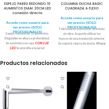
ESPEJO PARED REDONDO 10
COLUMNA DUCHA BASIC
AUMENTOS DIAM. 20CM LED
CUADRADA A FLEXO
conexión directa
Accede como usuario para
Accede como usuario para
ver precios (SOLO
ver precios (SOLO
PROFESIONALES)
Fabricada en acero inox. Se instala
PROFESIONALES)
Espejo redondo de 10 aumentos.
sin obra. Se puede utilizar los
Regulable en altura y profundidad.
huecos de una instalación anterior
Se suministra en caja.
CON LUZ
de soporte o barra de ducha.
Altura
LED
Se atornilla a la pared
95 cm. Distancia de pared a
Diámetro: 20 cm Extensible hasta
rótula duchón: 37cm
.
Conexión a
25 cm Alto: 33cm CONEXIÓN
flexo. Distancia de la barra
Productos relacionados
DIRECTA
horizontal (de centro a centro):
32cm.
Compuesto por: 1 Barra
ducha 95cm alto 1 Mango de ducha
antical cuadrado 1 flexo acero
1,50cm 1 inversor (sistema
palanca) 1 flexo latón 50cm 1
Duchón antical ABS cuadrado
diámetro 20 x 20cm 1 jabonera ABS
Juego soportes a la pared