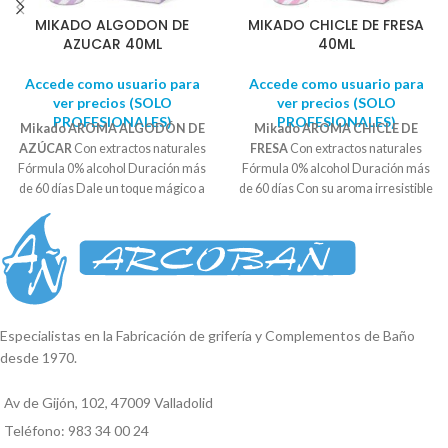
MIKADO ALGODON DE
MIKADO CHICLE DE FRESA
AZUCAR 40ML
40ML
Accede como usuario para
Accede como usuario para
ver precios (SOLO
ver precios (SOLO
PROFESIONALES)
PROFESIONALES)
Mikado AROMA ALGODÓN DE
Mikado AROMA CHICLE DE
AZÚCAR
Con extractos naturales
FRESA
Con extractos naturales
Fórmula 0% alcohol Duración más
Fórmula 0% alcohol Duración más
de 60 días Dale un toque mágico a
de 60 días Con su aroma irresistible
tu hogar con el
Mikado Algodón
a chicle de fresa y extractos
de Azúcar
y deja que su aroma te
naturales, llenará tus espacios con
transporte a un mundo lleno de
una fragancia duradera que te
dulzura y felicidad. ¡Disfruta de su
transportará a un mundo lleno de
encanto azucarado en cada rincón
dulzura. Es justo lo que necesitas
de tu hogar!
para crear un ambiente acogedor y
deliciosamente afrutado en tu
Especialistas en la Fabricación de grifería y Complementos de Baño
casa.
desde 1970.
Av de Gijón, 102, 47009 Valladolid
Teléfono: 983 34 00 24