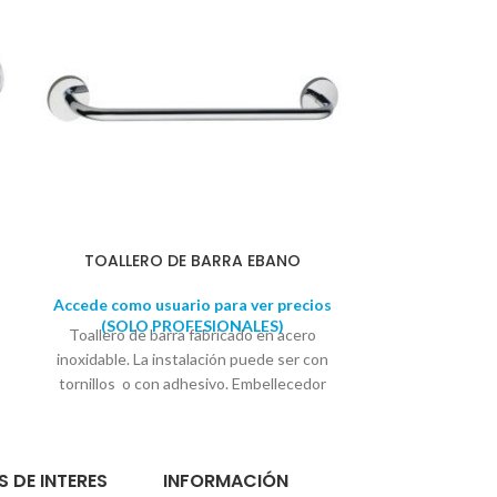
TOALLERO DE BARRA EBANO
PERCHA 
Accede como usuario para ver precios
Accede como u
(SOLO PROFESIONALES)
(SOLO 
Toallero de barra fabricado en acero
Percha dob
inoxidable. La instalación puede ser con
inoxidable. Fáci
tornillos o con adhesivo. Embellecedor
o con adhes
con diseño circular. Se suministra en caja
suministra con 
expositora. Medida embellecedor: 6 cm
colocación. 
aprox. Largo: 50cm aprox. Medida de
circular. 
S DE INTERES
INFORMACIÓN
centro a centro: 45cm aprox.
expositora. Di