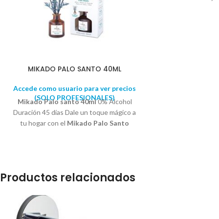
santo. Para usar e
zona masc
MIKADO PALO SANTO 40ML
Accede como usuario para ver precios
(SOLO PROFESIONALES)
Mikado Palo santo 40ml
0% Alcohol
Duración 45 días Dale un toque mágico a
tu hogar con el
Mikado Palo Santo
Incluye una flor decorativa. Perfume
concentrado que nos aporta un poder de
ambientación duradero y constante
hasta la última gota. Fragancia
Productos relacionados
amaderada entorno a la madera de
guayac que se inicia con las notas
especiadas y alicoradas, adquiere acento
balsámico y floral en el corazón y se ve