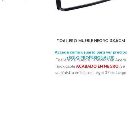
n baño, cocina, tabaco,
otas, tejidos…
TOALLERO MUEBLE NEGRO 38,5CM
Accede como usuario para ver precios
(SOLO PROFESIONALES)
Toallero de mueble. Fabricado en Acero
inoxidable
ACABADO EN NEGRO.
Se
suministra en blíster Largo: 37 cm Largo
total: 38,5cm Alto: 6,5 cm Fondo: 6cm