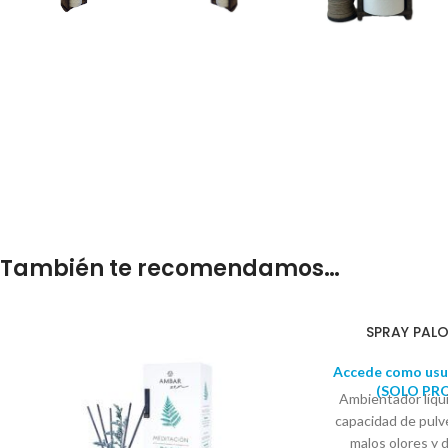
También te recomendamos…
SPRAY PAL
Accede como usua
(SOLO PR
Ambientador líqu
capacidad de pulv
malos olores y 