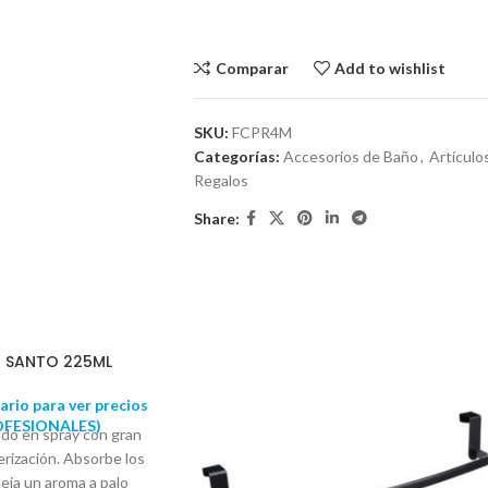
Comparar
Add to wishlist
SKU:
FCPR4M
Categorías:
Accesorios de Baño
,
Artículo
Regalos
Share:
O SANTO 225ML
rio para ver precios
OFESIONALES)
ido en spray con gran
erización. Absorbe los
deja un aroma a palo