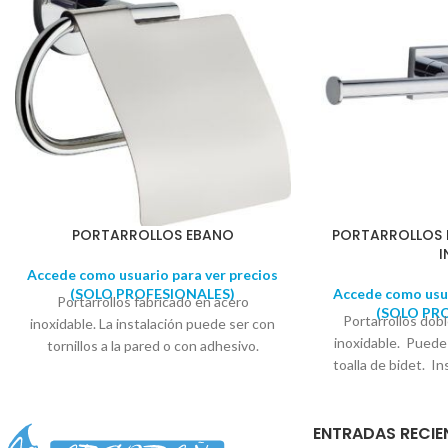
completada por un fondo cálido y
oriental.
PORTARROLLOS EBANO
PORTARROLLOS 
I
Accede como usuario para ver precios
(SOLO PROFESIONALES)
Accede como usua
Portarrollos fabricado en acero
(SOLO PR
Portarrollos dob
inoxidable. La instalación puede ser con
inoxidable. Puede 
tornillos a la pared o con adhesivo.
toalla de bidet. In
Embellecedor con diseño circular. Se
Embellecedor con
suministra en caja expositora. Diámetro
suministra en ca
soporte: 5,5 cm - 6cm
ENTRADAS RECIE
embellecedor: 5c