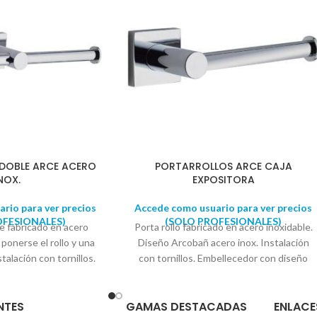
DOBLE ARCE ACERO
PORTARROLLOS ARCE CAJA
NOX.
EXPOSITORA
rio para ver precios
Accede como usuario para ver precios
OFESIONALES)
(SOLO PROFESIONALES)
le fabricado en acero
Porta rollo fabricado en acero inoxidable.
ponerse el rollo y una
Diseño Arcobañ acero inox. Instalación
stalación con tornillos.
con tornillos. Embellecedor con diseño
 diseño cuadrado. Se
cuadrado. Se suministra en caja
ja expositora. Medida
expositora. Medida embellecedor: 5cm x
NTES
GAMAS DESTACADAS
ENLACE
m x 5cm Largo: 28,5cm
5cm Largo: 15cm