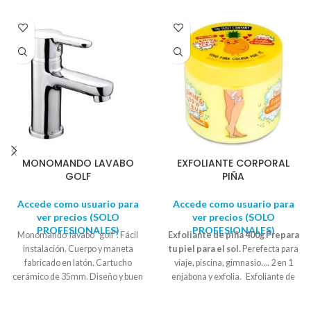
MONOMANDO LAVABO
EXFOLIANTE CORPORAL
GOLF
PIÑA
Accede como usuario para
Accede como usuario para
ver precios (SOLO
ver precios (SOLO
PROFESIONALES)
PROFESIONALES)
Monomando lavabo "golf". Fácil
Exfoliante de piña 400g
Prepara
instalación. Cuerpo y maneta
tu piel para el sol.
Perefecta para
fabricado en latón. Cartucho
viaje, piscina, gimnasio.... 2 en 1
cerámico de 35mm. Diseño y buen
enjabona y exfolia. Exfoliante de
precio. Latiguillos y herrajes
sal marina. Fórmula biodegradable:
incluidos.
EAN
: 8435070311565
respetuosa con la piel y el medio