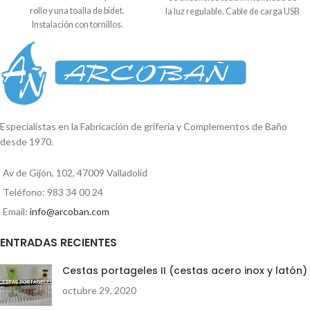
rollo y una toalla de bidet.
la luz regulable. Cable de carga USB
Instalación con tornillos.
incluido (olvídate de las pilas).
Embellecedor con diseño
Diseño tablet extraplano. Color
cuadrado. Se suministra en caja
rosa. Se suministra en caja.
expositora. Medida embellecedor:
Medidas: *19 cm ancho * 25 cm
5cm x 5cm Largo: 28,5cm
alto. * 2,4 cm grosor.
Reproductor
de
vídeo
Especialistas en la Fabricación de grifería y Complementos de Baño
desde 1970.
00:00
01:35
Av de Gijón, 102, 47009 Valladolid
Teléfono: 983 34 00 24
Email:
info@arcoban.com
ENTRADAS RECIENTES
Cestas portageles II (cestas acero inox y latón)
octubre 29, 2020