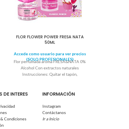
FLOR FLOWER POWER FRESA NATA
AMBIENTA
50ML
Accede como usuario para ver precios
Accede como u
(SOLO PROFESIONALES)
(SOLO 
Flor perfumada aroma FRESA&NATA 0%
Ambientad
Alcohol Con extractos naturales
FRUTOS ROJ
Instrucciones: Quitar el tapón,
de madera y 
introducir la flor en el frasco. La flor
plástico.
Volver
absorbe el perfume en su interior
el tapón de mad
S DE INTERES
INFORMACIÓN
ambientando durante más de 30 días su
retrovisor hac
hogar
Invertir la 
mayor intensid
rivacidad
Instagram
instalación e
ones
Contáctanos
pinza o colga
 & Condiciones
Ir a Inicio
ión