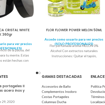
CA CRISTAL WHITE
FLOR FLOWER POWER MELON 50ML
K 360gr
Accede como usuario para ver precios
rio para ver precios
(SOLO PROFESIONALES)
Flor perfumada aroma MELÓN 0%
OFESIONALES)
ficio de la pausa, del
Alcohol Con extractos naturales
 para tu mente. Estas
Instrucciones: Quitar el tapón,
ras están hechas con
introducir la flor en el frasco. La flor
y aceites esenciales
absorbe el perfume en su interior
an sido creadas para
ambientando durante más de 30 días su
NTES
GAMAS DESTACADAS
ENLACE
donde quieras poner un
hogar
ar un ambiente ideal.
 portageles II
perfumes de tu hogar.
Accesorios de Baño
Política P
s acero inox y
tán preparadas. Vela
Complementos Inodoro
Devoluci
)
iza un estilo de vida
Cestas Portageles
Términos
e 29, 2020
erda la importancia de
Columnas Ducha
Localizac