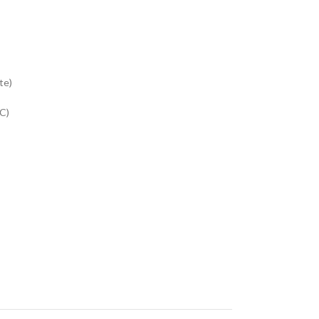
te)
C)