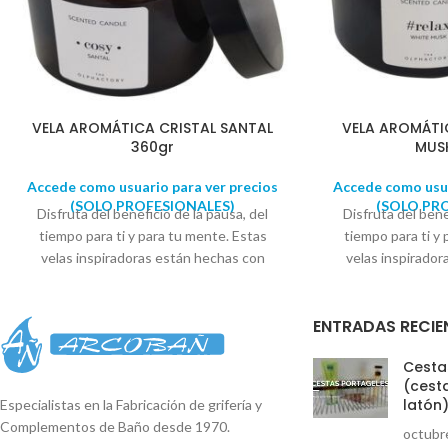
VELA AROMÁTICA CRISTAL SANTAL
VELA AROMÁTI
360gr
MUS
Accede como usuario para ver precios
Accede como usua
(SOLO PROFESIONALES)
(SOLO PR
Disfruta del beneficio de la pausa, del
Disfruta del bene
tiempo para ti y para tu mente. Estas
tiempo para ti y
velas inspiradoras están hechas con
velas inspirado
ceras vegetales y aceites esenciales
ceras vegetales 
aromáticos, y han sido creadas para
aromáticos, y h
ENTRADAS RECIE
cualquier rincón donde quieras poner un
cualquier rincón 
poco de luz y crear un ambiente ideal.
poco de luz y cre
Cestas
Descansa en los perfumes de tu hogar.
Descansa en los 
(cesta
Tus estancias están preparadas. Vela
Tus estancias es
latón
Especialistas en la Fabricación de grifería y
aromática, simboliza un estilo de vida
aromática, simbol
Complementos de Baño desde 1970.
octubr
relajado. Nos recuerda la importancia de
relajado. Nos recu