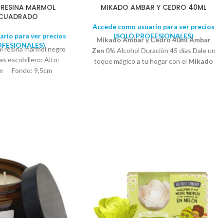
 RESINA MARMOL
MIKADO AMBAR Y CEDRO 40ML
 CUADRADO
Accede como usuario para ver precios
rio para ver precios
(SOLO PROFESIONALES)
Mikado Ambar y Cedro 40ml Ambar
OFESIONALES)
al resina mármol negro
Zen
0% Alcohol Duración 45 días Dale un
s escobillero: Alto:
toque mágico a tu hogar con el
Mikado
cm Fondo: 9,5cm
Ambar y Cedro
Incluye una flor
decorativa.