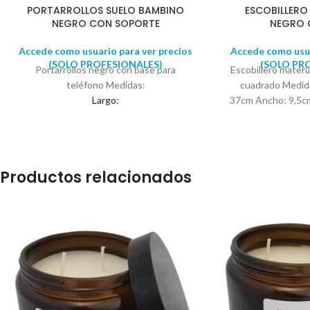
PORTARROLLOS SUELO BAMBINO
ESCOBILLERO
NEGRO CON SOPORTE
NEGRO
Accede como usuario para ver precios
Accede como usua
(SOLO PROFESIONALES)
(SOLO PR
Portarrollos negro con base para
Escobillero materi
teléfono Medidas:
cuadrado Medida
Largo:
37cm Ancho: 9,5
20 cm
Ancho:
15 cm
Alto:
Productos relacionados
65 cm