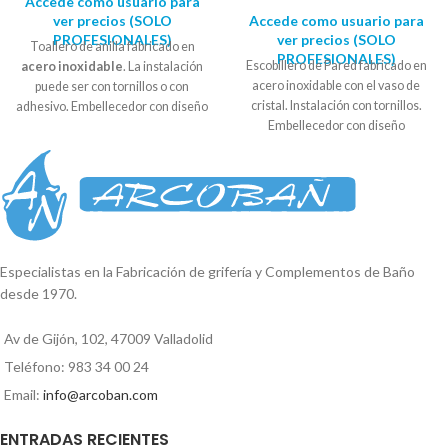
Accede como usuario para
ver precios (SOLO
Accede como usuario para
PROFESIONALES)
ver precios (SOLO
Toallero de anilla fabricado en
PROFESIONALES)
Escobillero de Pared fabricado en
acero inoxidable
. La instalación
acero inoxidable con el vaso de
puede ser con tornillos o con
cristal. Instalación con tornillos.
adhesivo. Embellecedor con diseño
Embellecedor con diseño
circular. Se suministra en
caja
cuadrado. Se suministra en caja
expositora
. Diámetro soporte : 5,5
expositora. Soporte a la pared : 5cm
- 6 cm Alto: 12cm Ancho: 20 cm
x 5cm Alto total: 37,2cm. Ancho
vaso: 11,5cm
Reproductor
de
vídeo
Especialistas en la Fabricación de grifería y Complementos de Baño
desde 1970.
00:00
01:35
Av de Gijón, 102, 47009 Valladolid
Teléfono: 983 34 00 24
Email:
info@arcoban.com
ENTRADAS RECIENTES