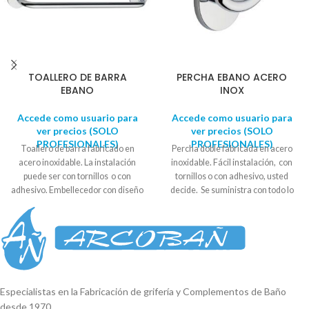
TOALLERO DE BARRA
PERCHA EBANO ACERO
EBANO
INOX
Accede como usuario para
Accede como usuario para
ver precios (SOLO
ver precios (SOLO
PROFESIONALES)
PROFESIONALES)
Toallero de barra fabricado en
Percha doble fabricada en acero
acero inoxidable. La instalación
inoxidable. Fácil instalación, con
puede ser con tornillos o con
tornillos o con adhesivo, usted
adhesivo. Embellecedor con diseño
decide. Se suministra con todo lo
circular. Se suministra en caja
necesario para su colocación.
expositora. Medida embellecedor:
Embellecedor con diseño circular.
6 cm aprox. Largo: 50cm aprox.
Se suministra en caja expositora.
Medida de centro a centro: 45cm
Diámetro soporte 5,5cm-6cm
aprox.
Especialistas en la Fabricación de grifería y Complementos de Baño
desde 1970.