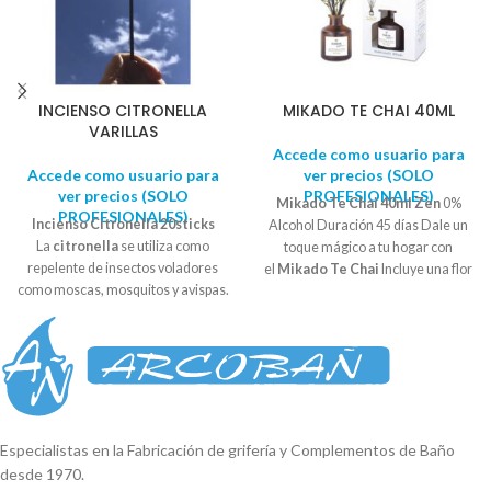
INCIENSO CITRONELLA
MIKADO TE CHAI 40ML
VARILLAS
Accede como usuario para
Accede como usuario para
ver precios (SOLO
ver precios (SOLO
PROFESIONALES)
Mikado Te Chai 40ml Zen
0%
PROFESIONALES)
Incienso Citronella 20sticks
Alcohol Duración 45 días Dale un
La
citronella
se utiliza como
toque mágico a tu hogar con
repelente de insectos voladores
el
Mikado Te Chai
Incluye una flor
como moscas, mosquitos y avispas.
decorativa. Perfume concentrado
El olor de la
citronela
funciona
que nos aporta un poder de
enmascarando otros olores que
ambientación duradero y constante
son atractivos para los insectos y de
hasta la última gota. Con notas
esta forma el insecto no se acerca.
olfativas de canela, nuez moscada,
Incienso Citronela para disfrutar de
jengibre y vainilla.
un
aroma cítrico
que permanece
en el ambiente dejando un
Especialistas en la Fabricación de grifería y Complementos de Baño
agradable olor.
desde 1970.