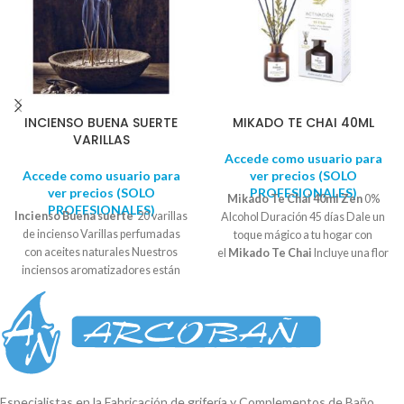
INCIENSO BUENA SUERTE
MIKADO TE CHAI 40ML
VARILLAS
Accede como usuario para
Accede como usuario para
ver precios (SOLO
ver precios (SOLO
PROFESIONALES)
Mikado Te Chai 40ml Zen
0%
PROFESIONALES)
Incienso Buena suerte
20 varillas
Alcohol Duración 45 días Dale un
de incienso Varillas perfumadas
toque mágico a tu hogar con
con aceites naturales
Nuestros
el
Mikado Te Chai
Incluye una flor
inciensos aromatizadores están
decorativa. Perfume concentrado
formulados con extractos
que nos aporta un poder de
naturales para conseguir aromas
ambientación duradero y constante
exclusivos y dotarlos de
hasta la última gota. Con notas
características propias de la
olfativas de canela, nuez moscada,
aromaterapia.
jengibre y vainilla.
Especialistas en la Fabricación de grifería y Complementos de Baño