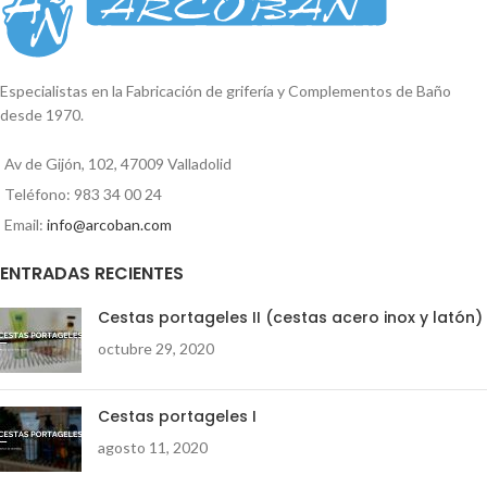
los tornillos. Fácil instalación. Se
suministra en blíster. Diámetro del
tubo: 25mm. Largo total: 33 cm
Medida de centro a centro: 27 cm
Especialistas en la Fabricación de grifería y Complementos de Baño
Medida embellecedores: 6 cm
desde 1970.
Av de Gijón, 102, 47009 Valladolid
Teléfono: 983 34 00 24
Email:
info@arcoban.com
ENTRADAS RECIENTES
Cestas portageles II (cestas acero inox y latón)
octubre 29, 2020
Cestas portageles I
agosto 11, 2020