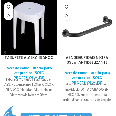
TABURETE ALASKA BLANCO
ASA SEGURIDAD NEGRA
33cm ANTIDESLIZANTE
Accede como usuario para
ver precios (SOLO
Accede como usuario para
PROFESIONALES)
ver precios (SOLO
Taburete multiusos. Fabricado en
PROFESIONALES)
Asa 30 cm fabricada en Acero
ABS. Peso máximo 110 kg. COLOR
Inoxidable 304.
ACABADO EN
BLANCO Medidas: Altura: 46cm
NEGRO.
Superficie estriada
Diámetro de la base: 28cm
antideslizante. 6 puntos de anclaje,
con posibilidad de adaptarse a
taladros ya existentes.
Embellecedor roscado para ocultar