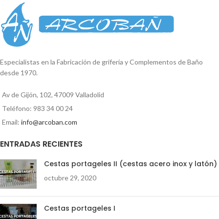
cuadrado. Se suministra en caja
expositora
. Diámetro soporte : 5,5
expositora. Soporte a la pared : 5cm
- 6 cm Alto: 12cm Ancho: 20 cm
x 5cm Alto total: 37,2cm. Ancho
vaso: 11,5cm
Reproductor
de
vídeo
Especialistas en la Fabricación de grifería y Complementos de Baño
desde 1970.
00:00
01:35
Av de Gijón, 102, 47009 Valladolid
Teléfono: 983 34 00 24
Email:
info@arcoban.com
ENTRADAS RECIENTES
Cestas portageles II (cestas acero inox y latón)
octubre 29, 2020
Cestas portageles I