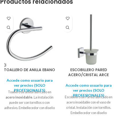
Productos relacionados
TOALLERO DE ANILLA EBANO
ESCOBILLERO PARED
ACERO/CRISTAL ARCE
Accede como usuario para
ver precios (SOLO
Accede como usuario para
PROFESIONALES)
ver precios (SOLO
Toallero de anilla fabricado en
PROFESIONALES)
Escobillero de Pared fabricado en
acero inoxidable
. La instalación
acero inoxidable con el vaso de
puede ser con tornillos o con
cristal. Instalación con tornillos.
adhesivo. Embellecedor con diseño
Embellecedor con diseño
circular. Se suministra en
caja