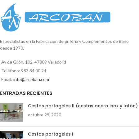
cuadrado. Se suministra en caja
Medida ancho soporte: 3cm
expositora. Soporte a la pared : 5cm
x 5cm Alto total: 37,2cm. Ancho
vaso: 11,5cm
Reproductor
de
vídeo
Especialistas en la Fabricación de grifería y Complementos de Baño
desde 1970.
00:00
01:35
Av de Gijón, 102, 47009 Valladolid
Teléfono: 983 34 00 24
Email:
info@arcoban.com
ENTRADAS RECIENTES
Cestas portageles II (cestas acero inox y latón)
octubre 29, 2020
Cestas portageles I