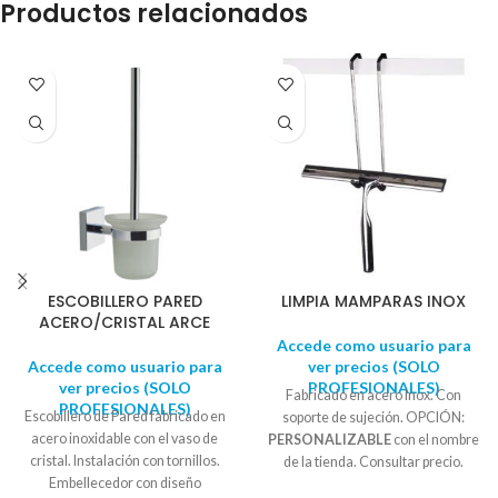
Productos relacionados
ESCOBILLERO PARED
LIMPIA MAMPARAS INOX
ACERO/CRISTAL ARCE
Accede como usuario para
Accede como usuario para
ver precios (SOLO
ver precios (SOLO
PROFESIONALES)
Fabricado en acero Inox. Con
PROFESIONALES)
Escobillero de Pared fabricado en
soporte de sujeción. OPCIÓN:
acero inoxidable con el vaso de
PERSONALIZABLE
con el nombre
cristal. Instalación con tornillos.
de la tienda. Consultar precio.
Embellecedor con diseño
Mínimo 20uds. Medida: 25,20 cm