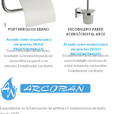
PORTARROLLOS EBANO
ESCOBILLERO PARED
ACERO/CRISTAL ARCE
Accede como usuario para
ver precios (SOLO
Accede como usuario para
PROFESIONALES)
ver precios (SOLO
Portarrollos fabricado en acero
PROFESIONALES)
Escobillero de Pared fabricado en
inoxidable. La instalación puede ser
acero inoxidable con el vaso de
con tornillos a la pared o con
cristal. Instalación con tornillos.
adhesivo. Embellecedor con diseño
Embellecedor con diseño
circular. Se suministra en caja
cuadrado. Se suministra en caja
expositora. Diámetro soporte: 5,5
expositora. Soporte a la pared : 5cm
cm - 6cm
x 5cm Alto total: 37,2cm. Ancho
vaso: 11,5cm
Reproductor
de
vídeo
Especialistas en la Fabricación de grifería y Complementos de Baño
desde 1970.