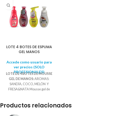
LOTE 4 BOTES DE ESPUMA
GEL MANOS
Accede como usuario para
ver precios (SOLO
PROFESIONALES)
LOTE DE 4 BOTES DE MOUSSE
GEL DE MANOS:
AROMAS:
SANDÍA, COCO, MELÓN Y
FRESA&NATA Mousse gel de
manos con ALOE VERA que cuida
tu piel. Contamina menos y ahorra
Productos relacionados
más que un gel convencional, ya
que el dosificador que lleva
incorporado utiliza solamente el gel