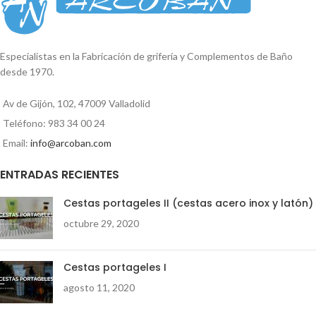
5cm x 5cm Largo: 28,5cm
Reproductor
de
vídeo
Especialistas en la Fabricación de grifería y Complementos de Baño
desde 1970.
00:00
01:35
Av de Gijón, 102, 47009 Valladolid
Teléfono: 983 34 00 24
Email:
info@arcoban.com
ENTRADAS RECIENTES
Cestas portageles II (cestas acero inox y latón)
octubre 29, 2020
Cestas portageles I
agosto 11, 2020