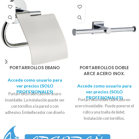
que necesitas, gracias a su sistema
MOUSSE. Bote de 250ml
PORTARROLLOS EBANO
PORTARROLLOS DOBLE
ARCE ACERO INOX.
Accede como usuario para
ver precios (SOLO
Accede como usuario para
PROFESIONALES)
ver precios (SOLO
Portarrollos fabricado en acero
PROFESIONALES)
Portarrollos doble fabricado en
inoxidable. La instalación puede ser
acero inoxidable. Puede ponerse el
con tornillos a la pared o con
rollo y una toalla de bidet.
adhesivo. Embellecedor con diseño
Instalación con tornillos.
circular. Se suministra en caja
Embellecedor con diseño
expositora. Diámetro soporte: 5,5
cuadrado. Se suministra en caja
cm - 6cm
expositora. Medida embellecedor: