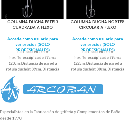
COLUMNA DUCHA ESTE10
COLUMNA DUCHA NORTE8
CUADRADA A FLEXO
CIRCULAR A FLEXO
Accede como usuario para
Accede como usuario para
ver precios (SOLO
ver precios (SOLO
PROFESIONALES)
PROFESIONALES)
Fabricada en acero
Fabricada en acero
inox.
Telescópica de 77cm a
inox.
Telescópica de 79cm a
120cm. Distancia de pared a
122cm. Distancia de pared a
rótula duchón: 39cm
.
Distancia
rótula duchón: 38cm
.
Distancia
de la barra horizontal: 34cm.
de la barra horizontal: 32,5cm.
Conexión a flexo.
Compuesto por:
Conexión a flexo.
Compuesto por:
1 Columna de ducha 1 Mango de
1 Columna de ducha 1 Mango de
ducha antical Ebro 1 flexo acero
ducha antical Pisuerga circular 1
1,50cm 1 inversor (sistema
flexo acero 1,50cm 1 inversor
palanca) con soporte 1 flexo latón
(sistema palanca) con soporte 1
60cm 1 Duchón antical extraplano
flexo latón 60cm 1 Duchón antical
Especialistas en la Fabricación de grifería y Complementos de Baño
cuadrado 20x20cm acero inox
circular extraplano 25cm acero
desde 1970.
inox