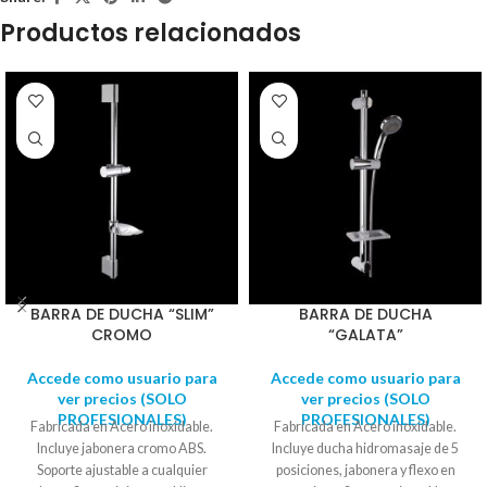
Productos relacionados
BARRA DE DUCHA “SLIM”
BARRA DE DUCHA
CROMO
“GALATA”
Accede como usuario para
Accede como usuario para
ver precios (SOLO
ver precios (SOLO
PROFESIONALES)
PROFESIONALES)
Fabricada en Acero inoxidable.
Fabricada en Acero inoxidable.
Incluye jabonera cromo ABS.
Incluye ducha hidromasaje de 5
Soporte ajustable a cualquier
posiciones, jabonera y flexo en