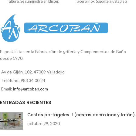
altura. Se suministra en blister.
acero inox. Soporte ajustable a
Medidas: 75cm aproxim. Diámetro
cualquier altura. Se suministra en
del tubo: 22mm
blister. Medidas: 67cm aproxim.
Diámetro del tubo: 25mm
Especialistas en la Fabricación de grifería y Complementos de Baño
desde 1970.
Av de Gijón, 102, 47009 Valladolid
Teléfono: 983 34 00 24
Email:
info@arcoban.com
ENTRADAS RECIENTES
Cestas portageles II (cestas acero inox y latón)
octubre 29, 2020