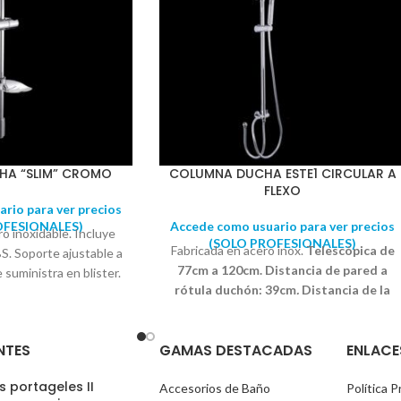
HA “SLIM” CROMO
COLUMNA DUCHA ESTE1 CIRCULAR A
FLEXO
rio para ver precios
OFESIONALES)
Accede como usuario para ver precios
o inoxidable. Incluye
(SOLO PROFESIONALES)
Fabricada en acero inox.
Telescópica de
S. Soporte ajustable a
77cm a 120cm. Distancia de pared a
e suministra en blister.
rótula duchón: 39cm
.
Distancia de la
proxim. Diámetro del
barra horizontal: 34cm. Conexión a
o: 22mm
flexo.
Compuesto por: 1 Columna de
NTES
GAMAS DESTACADAS
ENLACE
ducha 1 Mango de ducha antical Duero
cromo 1 flexo acero 1,50cm 1 inversor
 portageles II
(sistema palanca) con soporte 1 flexo
Accesorios de Baño
Política P