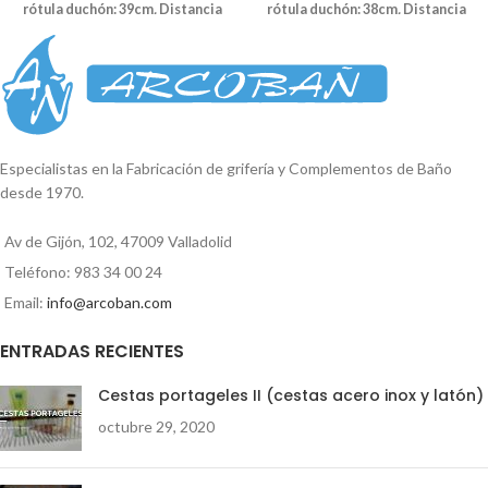
rótula duchón: 39cm
.
Distancia
rótula duchón: 38cm
.
Distancia
de la barra horizontal: 34cm.
de la barra horizontal: 32,5cm.
Conexión a flexo.
Compuesto por:
Conexión a flexo.
Compuesto por:
1 Columna de ducha 1 Mango de
1 Columna de ducha 1 Mango de
ducha antical Duero cromo 1 flexo
ducha antical Misisipi cuadrado
acero 1,50cm 1 inversor (sistema
cromo 1 flexo acero 1,50cm 1
palanca) con soporte 1 flexo latón
inversor (sistema palanca) con
60cm 1 Duchón antical circular
soporte 1 flexo latón 60cm 1
Especialistas en la Fabricación de grifería y Complementos de Baño
extraplano 20cm acero inox
Duchón antical circular extraplano
desde 1970.
25x25cm acero inox
Av de Gijón, 102, 47009 Valladolid
Teléfono: 983 34 00 24
Email:
info@arcoban.com
ENTRADAS RECIENTES
Cestas portageles II (cestas acero inox y latón)
octubre 29, 2020