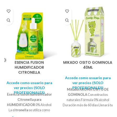
el cambio de rollo. No incluye papel
cm. Ancho: 15.00 cm. Sencillo
higiénico
muelle para el cambio de rollo.
ESENCIA FUSION
MIKADO OSITO GOMINOLA
HUMIDIFICADOR
40ML
CITRONELLA
Accede como usuario para
Accede como usuario para
ver precios (SOLO
ver precios (SOLO
PROFESIONALES)
Mikado AROMA OSITO DE
PROFESIONALES)
Esencia fusión humidificador
GOMINOLA
Con extractos
Citronella para
naturales Fórmula 0% alcohol
HUMIDIFICADOR
0% Alcohol
Duración más de 60 días Llenará tu
La
citronella
se utiliza como
hogar del tierno, dulce e
repelente de insectos voladores
irreconocible aroma de tus