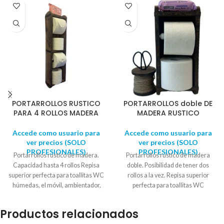
PORTARROLLOS RUSTICO
PORTARROLLOS doble DE
PARA 4 ROLLOS MADERA
MADERA RUSTICO
Accede como usuario para
Accede como usuario para
ver precios (SOLO
ver precios (SOLO
PROFESIONALES)
PROFESIONALES)
Portarrollos rustico de madera.
Portarrollos rustico de madera
Capacidad hasta 4 rollos Repisa
doble. Posibilidad de tener dos
superior perfecta para toallitas WC
rollos a la vez. Repisa superior
húmedas, el móvil, ambientador,
perfecta para toallitas WC
etc.... Fabricado en madera y metal.
húmedas, el móvil, ambientador,
Alto total : 57 cm. fondo: 9 cm.
etc.... Fabricado en madera y metal.
Productos relacionados
Ancho: 15 cm. Sencillo muelle para
Alto total : 31.50 cm. fondo: 9.30