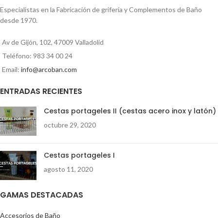
bacteriano: Previene infecciones,
Especialistas en la Fabricación de grifería y Complementos de Baño
limpio y saludable. Bisagras
desde 1970.
regulables de 12 cm hasta 17 cm.
Se suministra en caja. Embalaje de
Av de Gijón, 102, 47009 Valladolid
5 uds.
Teléfono: 983 34 00 24
Email:
info@arcoban.com
ENTRADAS RECIENTES
Cestas portageles II (cestas acero inox y latón)
octubre 29, 2020
Cestas portageles I
agosto 11, 2020
GAMAS DESTACADAS
Accesorios de Baño