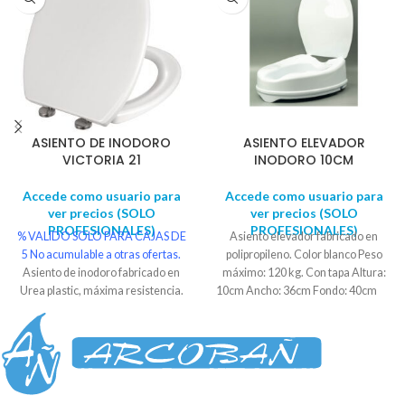
ASIENTO DE INODORO
ASIENTO ELEVADOR
VICTORIA 21
INODORO 10CM
Accede como usuario para
Accede como usuario para
ver precios (SOLO
ver precios (SOLO
PROFESIONALES)
PROFESIONALES)
% VALIDO SOLO PARA CAJAS DE
Asiento elevador fabricado en
5
No acumulable a otras ofertas.
polipropileno. Color blanco Peso
Asiento de inodoro fabricado en
máximo: 120 kg. Con tapa Altura:
Urea plastic, máxima resistencia.
10cm Ancho: 36cm Fondo: 40cm
Color blanco.
Sistema confort
clean
: con solo pulsar un botón,
permite retirar la tapa para
conseguir una higiene perfecta.
Sistema softclose
: Caída
ralentizada. Material anti