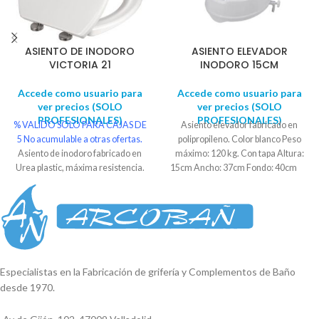
ASIENTO DE INODORO
ASIENTO ELEVADOR
VICTORIA 21
INODORO 15CM
Accede como usuario para
Accede como usuario para
ver precios (SOLO
ver precios (SOLO
PROFESIONALES)
PROFESIONALES)
% VALIDO SOLO PARA CAJAS DE
Asiento elevador fabricado en
5
No acumulable a otras ofertas.
polipropileno. Color blanco Peso
Asiento de inodoro fabricado en
máximo: 120 kg. Con tapa Altura:
Urea plastic, máxima resistencia.
15cm Ancho: 37cm Fondo: 40cm
Color blanco.
Sistema confort
clean
: con solo pulsar un botón,
permite retirar la tapa para
conseguir una higiene perfecta.
Sistema softclose
: Caída
ralentizada. Material anti
bacteriano: Previene infecciones,
Especialistas en la Fabricación de grifería y Complementos de Baño
limpio y saludable. Bisagras
desde 1970.
regulables de 12 cm hasta 17 cm.
Se suministra en caja. Embalaje de