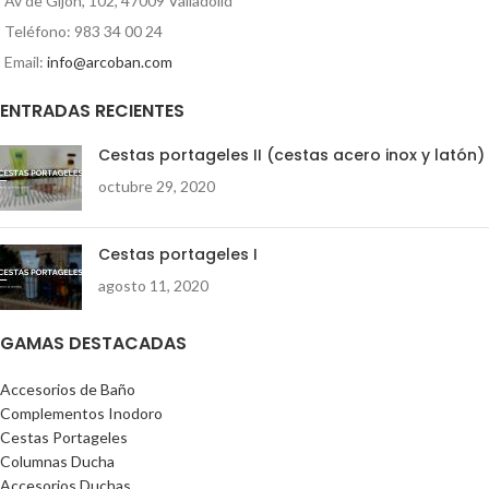
Av de Gijón, 102, 47009 Valladolid
5 uds.
Teléfono: 983 34 00 24
Email:
info@arcoban.com
ENTRADAS RECIENTES
Cestas portageles II (cestas acero inox y latón)
octubre 29, 2020
Cestas portageles I
agosto 11, 2020
GAMAS DESTACADAS
Accesorios de Baño
Complementos Inodoro
Cestas Portageles
Columnas Ducha
Accesorios Duchas