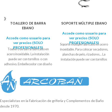
TOALLERO DE BARRA
SOPORTE MÚLTIPLE EBANO
EBANO
Accede como usuario para
Accede como usuario para
ver precios (SOLO
ver precios (SOLO
PROFESIONALES)
Soporte múltiple fabricado en acero
PROFESIONALES)
Toallero de barra fabricado en
inoxidable. Para colocar secadores,
acero inoxidable. La instalación
planchas de pelo, rizadores... La
puede ser con tornillos o con
instalación puede ser con tornillos
adhesivo. Embellecedor con diseño
o con adhesivo. Embellecedor con
circular. Se suministra en caja
diseño circular. Se suministra en
expositora. Medida embellecedor:
caja expositora. Medida
6 cm aprox. Largo: 50cm aprox.
embellecedor: 6 cm aprox. Anchura
Medida de centro a centro: 45cm
hueco superior: 8cm aprox.
aprox.
Anchura hueco inferior: 6cm aprox.
Especialistas en la Fabricación de grifería y Complementos de Baño
desde 1970.