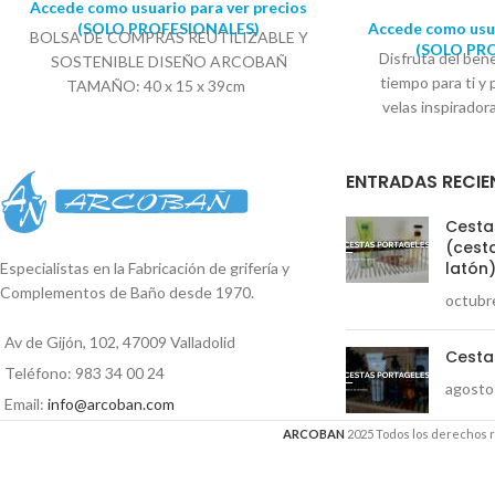
Accede como usuario para ver precios
(SOLO PROFESIONALES)
Accede como usua
BOLSA DE COMPRAS REUTILIZABLE Y
(SOLO PR
Disfruta del bene
SOSTENIBLE DISEÑO ARCOBAÑ
tiempo para ti y
TAMAÑO: 40 x 15 x 39cm
velas inspirado
ceras vegetales 
aromáticos, y h
ENTRADAS RECIE
cualquier rincón 
poco de luz y cre
Cestas
Descansa en los 
(cesta
Tus estancias es
latón
Especialistas en la Fabricación de grifería y
aromática, simbol
Complementos de Baño desde 1970.
octubr
relajado. Nos recu
la desconexión 
Av de Gijón, 102, 47009 Valladolid
sencillos y favo
Cesta
Teléfono: 983 34 00 24
colección de aro
agosto
bienestar y nos h
Email:
info@arcoban.com
de la intimida
ARCOBAN
2025 Todos los derechos 
Persigue la filosofí
y dar importancia