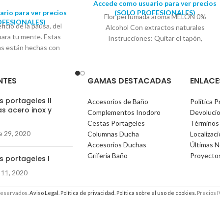
Accede como usuario para ver precios
rio para ver precios
(SOLO PROFESIONALES)
Flor perfumada aroma MELÓN 0%
OFESIONALES)
ficio de la pausa, del
Alcohol Con extractos naturales
 para tu mente. Estas
Instrucciones: Quitar el tapón,
ras están hechas con
introducir la flor en el frasco. La flor
y aceites esenciales
absorbe el perfume en su interior
an sido creadas para
ambientando durante más de 30 días su
NTES
GAMAS DESTACADAS
ENLACE
donde quieras poner un
hogar
ar un ambiente ideal.
 portageles II
perfumes de tu hogar.
Accesorios de Baño
Política P
s acero inox y
tán preparadas. Vela
Complementos Inodoro
Devoluci
)
iza un estilo de vida
Cestas Portageles
Términos
e 29, 2020
erda la importancia de
Columnas Ducha
Localizac
y el confort con sus
Accesorios Duchas
Últimas N
recedores diseños. Su
Grifería Baño
Proyecto
s portageles I
mas crea ambientes de
 11, 2020
ace disfrutar aún más
d de nuestro hogar.
reservados.
Aviso Legal.
Política de privacidad.
Política sobre el uso de cookies.
Precios I
a de cuidar los detalles
 a las pequeñas cosas,