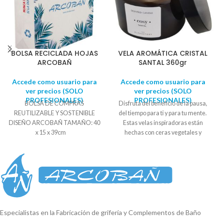
BOLSA RECICLADA HOJAS
VELA AROMÁTICA CRISTAL
ARCOBAÑ
SANTAL 360gr
Accede como usuario para
Accede como usuario para
ver precios (SOLO
ver precios (SOLO
PROFESIONALES)
PROFESIONALES)
BOLSA DE COMPRAS
Disfruta del beneficio de la pausa,
REUTILIZABLE Y SOSTENIBLE
del tiempo para ti y para tu mente.
DISEÑO ARCOBAÑ TAMAÑO: 40
Estas velas inspiradoras están
x 15 x 39cm
hechas con ceras vegetales y
aceites esenciales aromáticos, y
han sido creadas para cualquier
rincón donde quieras poner un poco
de luz y crear un ambiente ideal.
Descansa en los perfumes de tu
hogar. Tus estancias están
preparadas. Vela aromática,
simboliza un estilo de vida relajado.
Especialistas en la Fabricación de grifería y Complementos de Baño