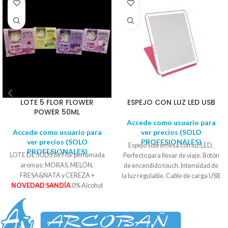
LOTE 5 FLOR FLOWER
ESPEJO CON LUZ LED USB
POWER 50ML
Accede como usuario para
Accede como usuario para
ver precios (SOLO
ver precios (SOLO
PROFESIONALES)
Espejo sobremesa con luz LED.
PROFESIONALES)
LOTE DE 5UDS de Flor perfumada
Perfecto para llevar de viaje. Botón
aromas: MORAS, MELÓN,
de encendido touch. Intensidad de
FRESA&NATA y CEREZA +
la luz regulable. Cable de carga USB
NOVEDAD SANDÍA
0% Alcohol
incluido (olvídate de las pilas).
Con extractos naturales
Diseño tablet extraplano. Color
Instrucciones: Quitar el tapón,
rosa. Se suministra en caja.
introducir la flor en el frasco. La flor
Medidas: *19 cm ancho * 25 cm
absorbe el perfume en su interior
alto. * 2,4 cm grosor.