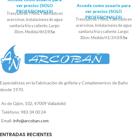
ver precios (SOLO
Accede como usuario para
PROFESIONALES)
ver precios (SOLO
Trenzado de 7 hilos. Fabricado en
PROFESIONALES)
Trenzado de 7 hilos. Fabricado en
acero inox. Instalaciones de agua
acero inox. Instalaciones de agua
sanitaria fría y caliente. Largo:
sanitaria fría y caliente. Largo:
30cm. Medida HH3/8
Se
30cm. Medida H1/2 H3/8
Se
suministra en bolsas de 10
suministra en bolsas de 10
UNIDADES
UNIDADES
Especialistas en la Fabricación de grifería y Complementos de Baño
desde 1970.
Av de Gijón, 102, 47009 Valladolid
Teléfono: 983 34 00 24
Email:
info@arcoban.com
ENTRADAS RECIENTES