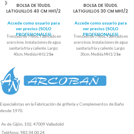
BOLSA DE 10UDS.
BOLSA DE 10UDS.
LATIGUILLOS 40 CM HH1/2
LATIGUILLOS 30 CM MH1/2
Accede como usuario para
Accede como usuario para
ver precios (SOLO
ver precios (SOLO
PROFESIONALES)
PROFESIONALES)
Trenzado de 7 hilos. Fabricado en
Trenzado de 7 hilos. Fabricado en
acero inox. Instalaciones de agua
acero inox. Instalaciones de agua
sanitaria fría y caliente. Largo:
sanitaria fría y caliente. Largo:
40cm. Medida HH1/2
Se
30cm. Medida MH1/2
Se
suministra en bolsas de 10
suministra en bolsas de 10
UNIDADES
UNIDADES
Especialistas en la Fabricación de grifería y Complementos de Baño
desde 1970.
Av de Gijón, 102, 47009 Valladolid
Teléfono: 983 34 00 24