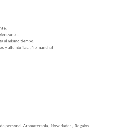
nte.
ienizante.
za al mismo tiempo.
tos y alfombrillas. ¡No mancha!
do personal. Aromaterapia
,
Novedades
,
Regalos
,