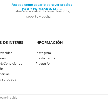
Accede como usuario para ver precios
Accede como u
(SOLO PROFESIONALES)
(SOLO 
Fabricado en latón. Incluye flexo inox,
Juego de gua
soporte y ducha.
cortes de s
algodón
antideslizante
del p
S DE INTERES
INFORMACIÓN
rivacidad
Instagram
ones
Contáctanos
 & Condiciones
Ir a Inicio
ión
oticias
s Europeos
VA no incluido