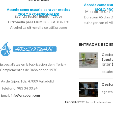
Accede como usua
Accede como usuario para ver precios
(SOLO PR
Mikado Te Chai 
(SOLO PROFESIONALES)
Esencia fusión humidificador
Duración 45 días 
Citronella para HUMIDIFICADOR
0%
tu hogar con el
Mi
Alcohol La
citronella
se utiliza como
una flor dec
repelente de insectos voladores como
concentrado que n
moscas, mosquitos y avispas. El olor de
ambientación d
ENTRADAS RECIE
la
citronela
funciona enmascarando
hasta la última go
otros olores que son atractivos para los
de canela, nuez
Cestas
insectos y de esta forma el insecto no se
va
(cesta
acerca.
Las Esencias se diluyen en agua
latón
Especialistas en la Fabricación de grifería y
sin dejar residuo, alargando la vida del
Complementos de Baño desde 1970.
octubr
difusor.
Aroma más puro e intenso. Se
recomienda un máximo de 2 ml de
Av de Gijón, 102, 47009 Valladolid
esencia por depósito de 120 ml de agua.
Cesta
Teléfono: 983 34 00 24
agosto
Email:
info@arcoban.com
ARCOBAN
2025 Todos los derechos 