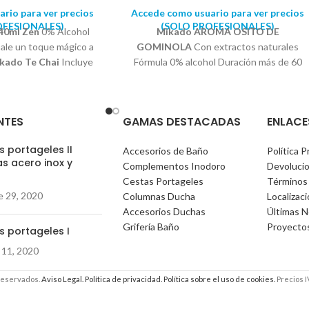
rio para ver precios
Accede como usuario para ver precios
OFESIONALES)
(SOLO PROFESIONALES)
40ml Zen
0% Alcohol
Mikado AROMA OSITO DE
Dale un toque mágico a
GOMINOLA
Con extractos naturales
kado Te Chai
Incluye
Fórmula 0% alcohol Duración más de 60
orativa. Perfume
días Llenará tu hogar del tierno, dulce e
os aporta un poder de
irreconocible aroma de tus golosinas
uradero y constante
favoritas. ¡Déjate llevar por su dulzura y
NTES
GAMAS DESTACADAS
ENLACE
ta. Con notas olfativas
crea un ambiente acogedor con este
 moscada, jengibre y
ambientador único!
 portageles II
Accesorios de Baño
Política P
inilla.
s acero inox y
Complementos Inodoro
Devoluci
)
Cestas Portageles
Términos
e 29, 2020
Columnas Ducha
Localizac
Accesorios Duchas
Últimas N
Grifería Baño
Proyecto
s portageles I
 11, 2020
reservados.
Aviso Legal.
Política de privacidad.
Política sobre el uso de cookies.
Precios I