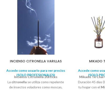
INCIENSO CITRONELLA VARILLAS
MIKADO T
Accede como usuario para ver precios
Accede como usua
(SOLO PROFESIONALES)
(SOLO PR
Incienso Citronella 20sticks
Mikado Te Chai 
La
citronella
se utiliza como repelente
Duración 45 días 
de insectos voladores como moscas,
tu hogar con el
Mi
mosquitos y avispas. El olor de
una flor dec
la
citronela
funciona enmascarando
concentrado que n
otros olores que son atractivos para los
ambientación d