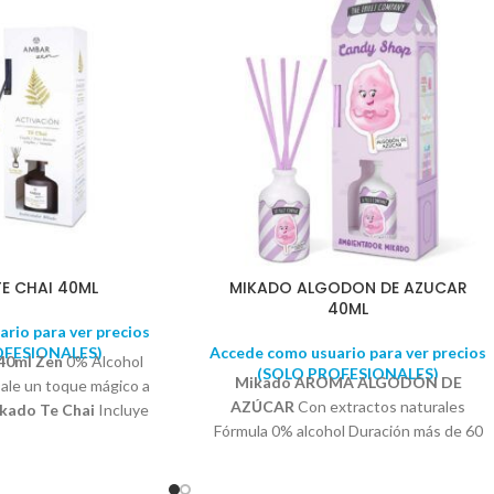
E CHAI 40ML
MIKADO ALGODON DE AZUCAR
40ML
rio para ver precios
OFESIONALES)
Accede como usuario para ver precios
40ml Zen
0% Alcohol
(SOLO PROFESIONALES)
Mikado AROMA ALGODÓN DE
Dale un toque mágico a
AZÚCAR
Con extractos naturales
kado Te Chai
Incluye
Fórmula 0% alcohol Duración más de 60
orativa. Perfume
días Dale un toque mágico a tu hogar con
os aporta un poder de
el
Mikado Algodón de Azúcar
y deja
uradero y constante