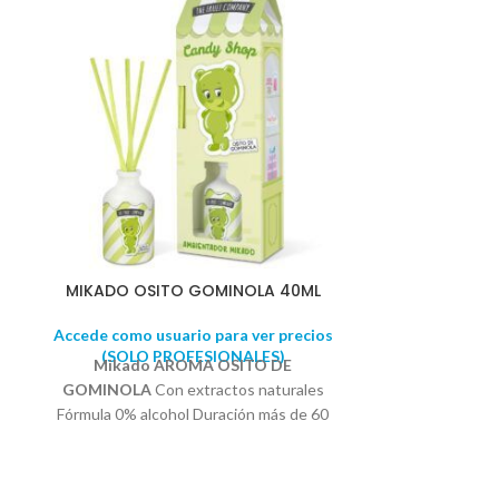
MIKADO OSITO GOMINOLA 40ML
BOLSA RECI
Accede como usuario para ver precios
Accede como u
(SOLO PROFESIONALES)
(SOLO 
Mikado AROMA OSITO DE
BOLSA DE CO
GOMINOLA
Con extractos naturales
SOSTENIB
Fórmula 0% alcohol Duración más de 60
TAMAÑO:
días Llenará tu hogar del tierno, dulce e
irreconocible aroma de tus golosinas
favoritas. ¡Déjate llevar por su dulzura y