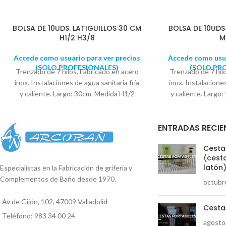
BOLSA DE 10UDS. LATIGUILLOS 30 CM
BOLSA DE 10UDS
H1/2 H3/8
M
Accede como usuario para ver precios
Accede como usua
(SOLO PROFESIONALES)
(SOLO PR
Trenzado de 7 hilos. Fabricado en acero
Trenzado de 7 hil
inox. Instalaciones de agua sanitaria fría
inox. Instalaciones
y caliente. Largo: 30cm. Medida H1/2
y caliente. Larg
H3/8
Se suministra en bolsas de 10
Se suministr
UNIDADES
UNID
ENTRADAS RECIE
Cestas
(cesta
latón
Especialistas en la Fabricación de grifería y
Complementos de Baño desde 1970.
octubr
Av de Gijón, 102, 47009 Valladolid
Cesta
Teléfono: 983 34 00 24
agosto