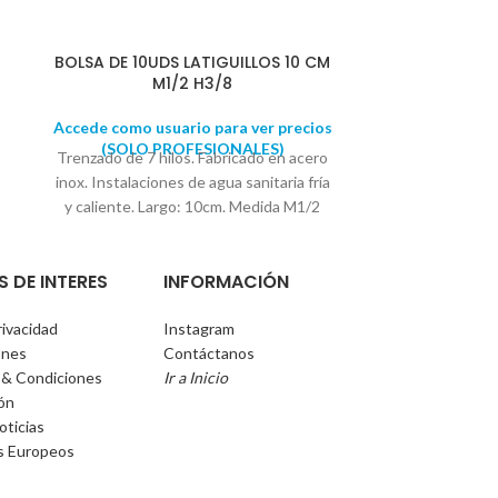
BOLSA DE 10UDS LATIGUILLOS 10 CM
JUEGO 2 
M1/2 H3/8
BOQU
Accede como usuario para ver precios
Accede como u
(SOLO PROFESIONALES)
(SOLO 
Trenzado de 7 hilos. Fabricado en acero
Fabricados en
inox. Instalaciones de agua sanitaria fría
latiguillos 35
y caliente. Largo: 10cm. Medida M1/2
Diá
H3/8
Se suministra en bolsas de 10
UNIDADES
S DE INTERES
INFORMACIÓN
rivacidad
Instagram
ones
Contáctanos
 & Condiciones
Ir a Inicio
ión
oticias
s Europeos