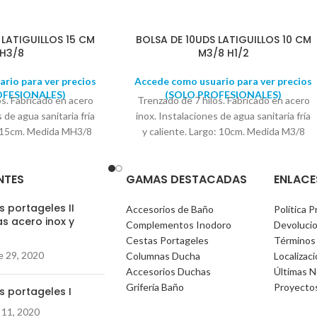
 LATIGUILLOS 15 CM
BOLSA DE 10UDS LATIGUILLOS 10 CM
H3/8
M3/8 H1/2
rio para ver precios
Accede como usuario para ver precios
OFESIONALES)
(SOLO PROFESIONALES)
os. Fabricado en acero
Trenzado de 7 hilos. Fabricado en acero
 de agua sanitaria fría
inox. Instalaciones de agua sanitaria fría
o: 15cm. Medida MH3/8
y caliente. Largo: 10cm. Medida M3/8
a en bolsas de 10
H1/2
Se suministra en bolsas de 10
ADES
UNIDADES
NTES
GAMAS DESTACADAS
ENLACE
 portageles II
Accesorios de Baño
Política P
s acero inox y
Complementos Inodoro
Devoluci
)
Cestas Portageles
Términos
e 29, 2020
Columnas Ducha
Localizac
Accesorios Duchas
Últimas N
Grifería Baño
Proyecto
s portageles I
 11, 2020