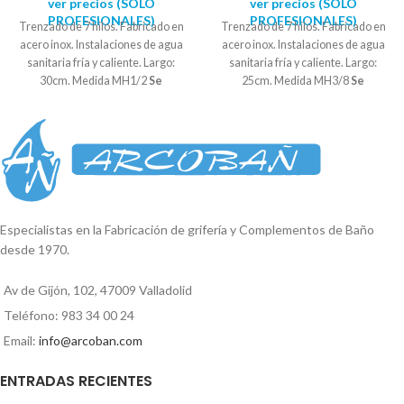
ver precios (SOLO
ver precios (SOLO
PROFESIONALES)
PROFESIONALES)
Trenzado de 7 hilos. Fabricado en
Trenzado de 7 hilos. Fabricado en
acero inox. Instalaciones de agua
acero inox. Instalaciones de agua
sanitaria fría y caliente. Largo:
sanitaria fría y caliente. Largo:
30cm. Medida MH1/2
Se
25cm. Medida MH3/8
Se
suministra en bolsas de 10
suministra en bolsas de 10
UNIDADES
UNIDADES
Especialistas en la Fabricación de grifería y Complementos de Baño
desde 1970.
Av de Gijón, 102, 47009 Valladolid
Teléfono: 983 34 00 24
Email:
info@arcoban.com
ENTRADAS RECIENTES