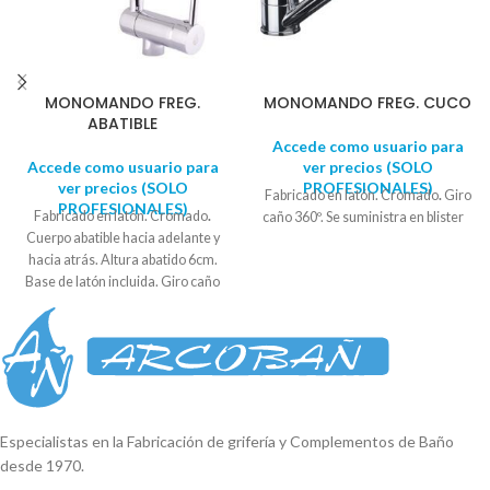
MONOMANDO FREG.
MONOMANDO FREG. CUCO
ABATIBLE
Accede como usuario para
Accede como usuario para
ver precios (SOLO
ver precios (SOLO
PROFESIONALES)
Fabricado en latón. Cromado
.
Giro
PROFESIONALES)
Fabricado en latón. Cromado
.
caño 360º. Se suministra en blister
Cuerpo abatible hacia adelante y
hacia atrás. Altura abatido 6cm.
Base de latón incluida. Giro caño
360º. Se suministra en caja
SISTEMA ECO CARTUCHO DE
AHORRO INCORPORADO
Especialistas en la Fabricación de grifería y Complementos de Baño
desde 1970.