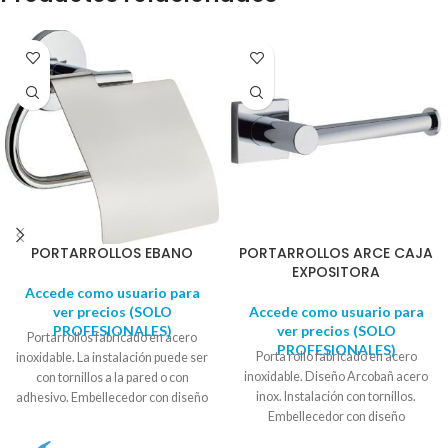
PORTARROLLOS EBANO
PORTARROLLOS ARCE CAJA
EXPOSITORA
Accede como usuario para
ver precios (SOLO
Accede como usuario para
PROFESIONALES)
ver precios (SOLO
Portarrollos fabricado en acero
PROFESIONALES)
Porta rollo fabricado en acero
inoxidable. La instalación puede ser
inoxidable. Diseño Arcobañ acero
con tornillos a la pared o con
inox. Instalación con tornillos.
adhesivo. Embellecedor con diseño
Embellecedor con diseño
circular. Se suministra en caja
cuadrado. Se suministra en caja
expositora. Diámetro soporte: 5,5