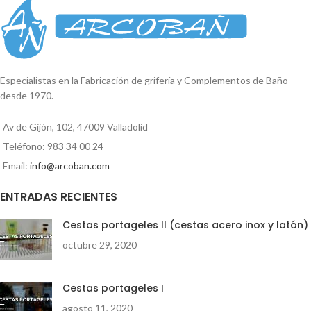
expositora. Medida embellecedor:
cm - 6cm
5cm x 5cm Largo: 15cm
Reproductor
de
vídeo
Especialistas en la Fabricación de grifería y Complementos de Baño
00:00
01:35
desde 1970.
Av de Gijón, 102, 47009 Valladolid
Teléfono: 983 34 00 24
Email:
info@arcoban.com
ENTRADAS RECIENTES
Cestas portageles II (cestas acero inox y latón)
octubre 29, 2020
Cestas portageles I
agosto 11, 2020