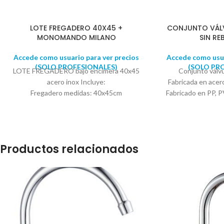
LOTE FREGADERO 40X45 +
CONJUNTO VÁL
MONOMANDO MILANO
SIN R
Accede como usuario para ver precios
Accede como usua
(SOLO PROFESIONALES)
(SOLO PR
LOTE FREGADERO bajo encimera 40x45
Conjunto válvu
acero inox Incluye:
Fabricada en acer
Fregadero medidas: 40x45cm
Fabricado en PP
Válvula con rebosadero
Sifón curvo salva espacio para
fregaderos, con 2 tomas para lavadora y
lavavajillas
Productos relacionados
Monomando freg. Milano acero inox