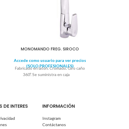
MONOMANDO FREG. SIROCO
CAJA DE 
MA
Accede como usuario para ver precios
(SOLO PROFESIONALES)
Accede como u
Fabricado en latón. Cromado
.
Giro caño
(SOLO 
Repuesto ato
360º. Se suministra en caja
Se suministra
unidades
o 
S DE INTERES
INFORMACIÓN
rivacidad
Instagram
ones
Contáctanos