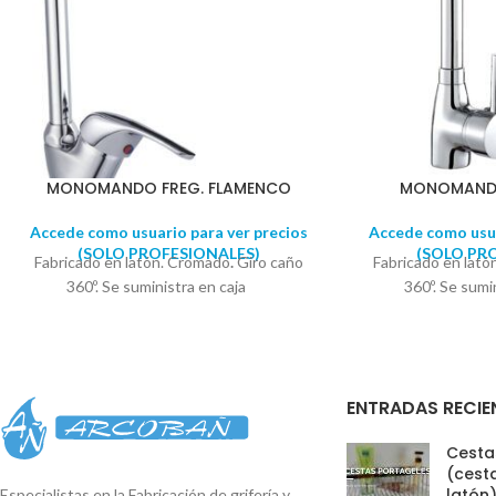
MONOMANDO FREG. FLAMENCO
MONOMANDO
Accede como usuario para ver precios
Accede como usua
(SOLO PROFESIONALES)
(SOLO PR
Fabricado en latón. Cromado
.
Giro caño
Fabricado en lat
360º. Se suministra en caja
360º. Se sum
ENTRADAS RECIE
Cestas
(cesta
latón
Especialistas en la Fabricación de grifería y