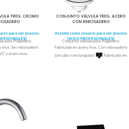
VULA FREG. CROMO
CONJUNTO VÁLVULA FREG. ACERO
EBOSADERO
CON REBOSADERO
rio para ver precios
Accede como usuario para ver precios
OFESIONALES)
(SOLO PROFESIONALES)
la para fregadero.
Conjunto válvula para fregadero.
o inox. Sin rebosadero
Fabricada en acero inox. Con rebosadero
, PVC y acero inox
(circular y rectangular)
Fabricado en
PP, PVC y latón niquelado. Rebosadero
comprimible.