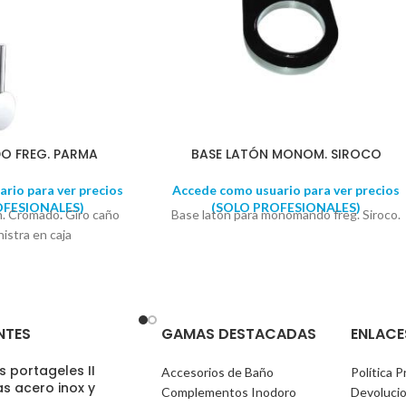
 FREG. PARMA
BASE LATÓN MONOM. SIROCO
rio para ver precios
Accede como usuario para ver precios
OFESIONALES)
(SOLO PROFESIONALES)
ón. Cromado
.
Giro caño
Base latón para monomando freg. Siroco.
inistra en caja
NTES
GAMAS DESTACADAS
ENLACE
 portageles II
Accesorios de Baño
Política P
s acero inox y
Complementos Inodoro
Devoluci
)