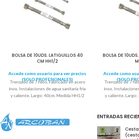
BOLSA DE 10UDS. LATIGUILLOS 40
BOLSA DE 10UDS.
CM HH1/2
M
Accede como usuario para ver precios
Accede como usua
(SOLO PROFESIONALES)
(SOLO PR
Trenzado de 7 hilos. Fabricado en acero
Trenzado de 7 hil
inox. Instalaciones de agua sanitaria fría
inox. Instalaciones
y caliente. Largo: 40cm. Medida HH1/2
y caliente. Larg
Se suministra en bolsas de 10
Se suministr
UNIDADES
UNID
ENTRADAS RECIE
Cestas
(cesta