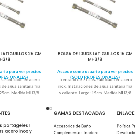
 LATIGUILLOS 25 CM
BOLSA DE 10UDS LATIGUILLOS 15 CM
H3/8
MH3/8
rio para ver precios
Accede como usuario para ver precios
OFESIONALES)
(SOLO PROFESIONALES)
os. Fabricado en acero
Trenzado de 7 hilos. Fabricado en acero
 de agua sanitaria fría
inox. Instalaciones de agua sanitaria fría
o: 25cm. Medida MH3/8
y caliente. Largo: 15cm. Medida MH3/8
a en bolsas de 10
Se suministra en bolsas de 10
ADES
UNIDADES
NTES
GAMAS DESTACADAS
ENLACE
 portageles II
Accesorios de Baño
Política P
s acero inox y
Complementos Inodoro
Devoluci