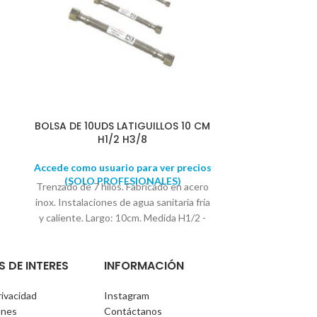
BOLSA DE 10UDS LATIGUILLOS 10 CM
JUEGO 2 
H1/2 H3/8
BO
Accede como usuario para ver precios
Accede como u
(SOLO PROFESIONALES)
(SOLO 
Trenzado de 7 hilos. Fabricado en acero
Fabricados en
inox. Instalaciones de agua sanitaria fría
latiguillo
y caliente. Largo: 10cm. Medida H1/2 -
Diámet
H3/8
Se suministra en bolsas de 10
UNIDADES
S DE INTERES
INFORMACIÓN
rivacidad
Instagram
ones
Contáctanos