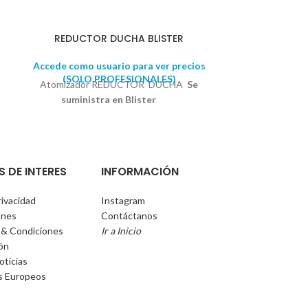
REDUCTOR DUCHA BLISTER
ATOMIZA
Accede como usuario para ver precios
(SOLO PROFESIONALES)
Accede como u
Atomizador REDUCTOR DUCHA
Se
(SOLO 
Repuesto ato
suministra en Blister
suminist
S DE INTERES
INFORMACIÓN
rivacidad
Instagram
ones
Contáctanos
 & Condiciones
Ir a Inicio
ión
oticias
s Europeos