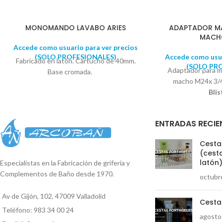
MONOMANDO LAVABO ARIES
ADAPTADOR M
MACHO
Accede como usuario para ver precios
(SOLO PROFESIONALES)
Accede como usua
Fabricado en latón. Cartucho de 40mm.
(SOLO PR
Adaptador para m
Base cromada.
macho M24x 3/
Blis
ENTRADAS RECIE
Cestas
(cesta
latón
Especialistas en la Fabricación de grifería y
Complementos de Baño desde 1970.
octubr
Av de Gijón, 102, 47009 Valladolid
Cesta
Teléfono: 983 34 00 24
agosto