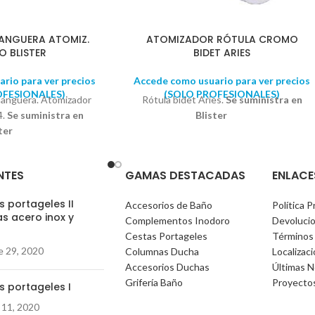
ANGUERA ATOMIZ.
ATOMIZADOR RÓTULA CROMO
 BLISTER
BIDET ARIES
rio para ver precios
Accede como usuario para ver precios
OFESIONALES)
(SOLO PROFESIONALES)
anguera. Atomizador
Rótula bidet Aries.
Se suministra en
4.
Se suministra en
Blister
ter
NTES
GAMAS DESTACADAS
ENLACE
 portageles II
Accesorios de Baño
Política P
s acero inox y
Complementos Inodoro
Devoluci
)
Cestas Portageles
Términos
e 29, 2020
Columnas Ducha
Localizac
Accesorios Duchas
Últimas N
Grifería Baño
Proyecto
s portageles I
 11, 2020